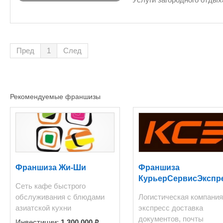
собраний. Имеются все сертификаты и лицензии. На тщательно охраняемой территории
«Славянской деревни» ра
удовольствие как юным, т
мини-гольф, тонкостям ко
Пред
1
След
для барбекю. Бизнес-Гар
Рекомендуемые франшизы
Франшиза Жи-Ши
Франшиза
КурьерСервисЭкспр
Сеть кафе быстрого
обслуживания с блюдами
Логистическая компания
азиатской кухни
экспресс доставка
документов, почты
₽
Инвестиции:
1 300 000