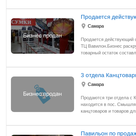
Продается действу
Самара
Продается действующий отдел по продаже сумок и аксе
ТЦ Вавилон.Бизнес раскрученный и на первоначальном этапе не требует вложений, так как
товарный остаток составляет 5 миллионов обеспечивая ассортимент на будущий
сезон.Продается в связи с переездом на ПМЖ за границу .Магазин работает и прин
стабильный и хороший доход,есть своя клиентская и постоянная база.Договор аренды на 11
3 отдела Канцтова
Самара
Продаются три отдела с Канцтоварами , товары для тв
находится в пос. Смышляевка на территории Магнита с большой пр
канцтоваров и товаров для творчества в отделе хозтовары, пользуются большим спросом,
ксерокс, маленькая аренда 5000, за 5м2, витрина - модуль с подсветкой , окно и дверь
роллставни, конкуренции нет, отдел находится 
единственный, отделу больше года, хорошие прода
Павильон по прода