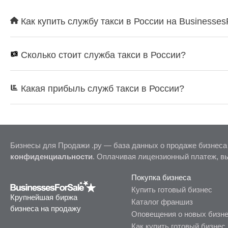
транспорт заработают с удвоенной силой. Пишите, зв
Стоимость проекта 350.000
Как купить службу такси в России на Businesses
Если телефон не доступен
Сколько стоит служба такси в России?
Какая прибыль служб такси в России?
Бизнесы для Продажи .ру — база данных о продаже бизнеса
конфиденциальности
. Оплачивая лицензионный платеж, в
Покупка бизнеса
Купить готовый бизнес
Крупнейшая биржа
Каталог франшиз
бизнеса на продажу
Оповещения о новых бизн
Как купить готовый бизнес