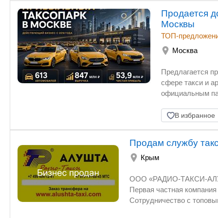
Продается д
Москвы
ТОП-предложен
Москва
Предлагается п
сфере такси и а
официальным пар
автомобилей вод
собственную ста
В избранное
автомобилей. Ко
автоматизирова
Продам службу такс
командой. Финан
Крым
прибыль — 53,9 
* средняя загру
ООО «РАДИО-ТАКСИ-АЛУШТА» на рынке пассажирски
— 49% группы ко
Первая частная компания ТАКСИ в Алуште. Легальная, при
в бизнесе и сох
Сотрудничество с топовыми отелями и пансионатами ЮБК.
права и участву
ускорение разви