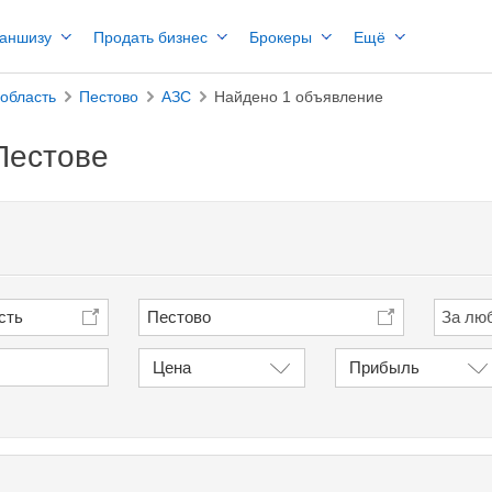
раншизу
Продать бизнес
Брокеры
Ещё
область
Пестово
АЗС
Найдено 1 объявление
Пестове
сть
Пестово
Цена
Прибыль