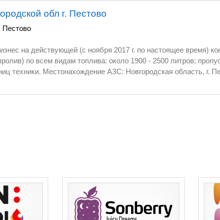
ородской обл г. Пестово
,
Пестово
е время) контейнерной АЗС.
ая область, г. Пестово, в 2 км от
го участка - 1783 м.кв., площадь здания операторской - 56 кв.м.
ия, генераторная и гостевой туалет). Все
 без залогов и обременений,
ское
в хорошем рабочем состоянии. На
ДТ (7900 л). Отпуск топлива производится с двух ТРК под
ивных пистолета - на каждой ТРК). Здание
ериметру -