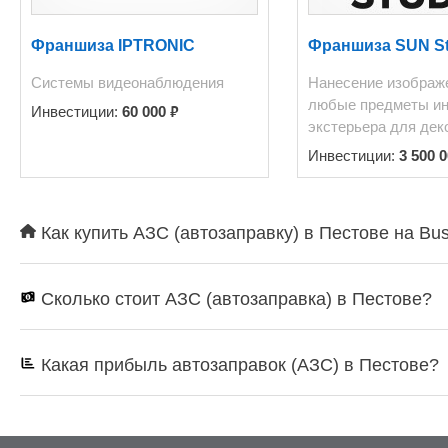
освещена, имеет удобные для всех габаритов техники - въездные и выездные пути. 
кадастровое назначение земельного участка в будущем поз
Франшиза IPTRONIC
Франшиза SUN St
магазин автозапчастей, автомобильную мойку или шиномонтаж. P.S. АЗС продаётся - в связи с
запланированным переездом собственника.Стоимость предлагаемого заправочного бизнеса в
Системы видеонаблюдения
Нанесение изображ
земельным участком в центре города - 19 млн рублей. По все
любые предметы ин
₽
Инвестиции:
60 000
8 916 544-26-93
экстерьера для дек
Инвестиции:
3 500 
Как купить АЗС (автозаправку) в Пестове на Bu
Сколько стоит АЗС (автозаправка) в Пестове?
Какая прибыль автозаправок (АЗС) в Пестове?