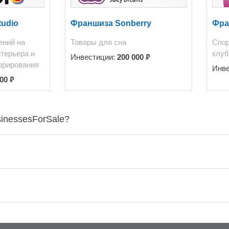
Общая площадь и
воляют новому собственнику построить на нём:
udio
Франшиза Sonberry
Фра
 комплексе с
ений на
Товары для сна
Cпор
м возникающим вопросам продажи звонить по тел.
терьера и
клуб
₽
Инвестиции:
200 000
. Андрей Владимирович.
орирования
Инв
₽
000
sinessesForSale?