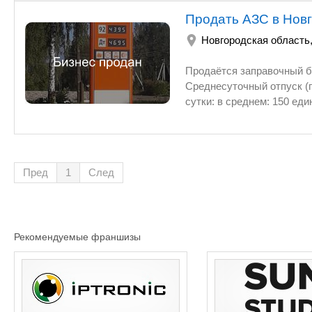
Продать АЗС в Новг
Новгородская область
Продаётся заправочный бизнес на действующей (с ноября 2017 г. по настояще
Среднесуточный отпуск (пролив) по всем видам топлива: около 1900 - 2500 литров; пропускная способность за
сутки: в среднем: 150 единиц техники. Местонахождение АЗС: Новгородск
центра города (320 км от областного центра г. Великий Новгород). В целом - это функционирующий и
прибыльный объект. Общая площадь земельно
(операторная, столовая, входной тамбур, коридор, туалет, бухгалтер
объекты АЗС, включая земельный участок - в частной собственности одного лица,
Пред
1
След
где согласно всех право обладающих документов о частной собственности на земельный участок и на все
сооружения - АЗС готова к продаже в любой удобный момент.. Всё заправочное и прочее технологиче
оборудование - практически новое, а состояние топливных резервуаров - 
данный момент АЗС продолжает свою беспрерывную работу и реализует только качественное топливо от
Рекомендуемые франшизы
Лукойла и Газпрома. В составе контейнерной АЗС:4 резервуарных ёмкости: - рез. № 1 АИ-95 (9200 л); - рез. № 2
АИ-92 (9100 л); - рез. № 3 АИ-92 (7900 л); - рез. № 4 
металлическими защитными навесами (по 4 раздаточных топл
операторной оборудовано новым электрическим генератором мощностью 10 КВт (на случай кратковременных
отключений электричества). Территория АЗС полностью заасфальтирована, хорошо по всему п