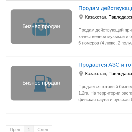
Продам действующи
Казахстан
,
Павлодарск
Продам действующий прибыльны
качественной музыкой и б
6 номеров (4 люкс, 2 пол
руководителя, приемная, бухгалтерия
миниАТС, видеонаблюдени
Продается АЗС и г
Казахстан
,
Павлодарск
Продается готовый бизнес. Казахстан город Павлодар. Обща
1,2га. На территории расположены 2 АЗС, ресторан, го
финская сауна и русская баня. Цех по производству пластиковых окон, офисное помещение.
Имеется проект по строительству фитнес центра и незавершенное строительство ( аква парк, 2
Пред
1
След