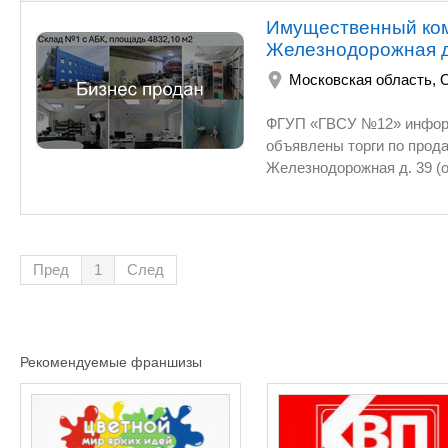
Имущественный комп
Железнодорожная д
Московская область
,
ФГУП «ГВСУ №12» информирует
объявлены торги по продаже Иму
Железнодорожная д. 39 (огороженн
собственными ж/д путями, тепловозным
инженерными сетями и системами обеспечения безо
форме, тип торгов - публичное предложение. Заяв
10.11.2025 года по 29.12.
Пред
1
След
на торговой площадке «Электронные Системы Поволжья». Дополнительную информацию по
Рекомендуемые франшизы