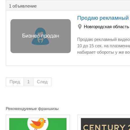
1 объявление
Продаю рекламный 
Новгородская область
Продаю рекламный видео бизнес нового поколения !! Прок
10 до 15 сек. на плазменных вертикальных видео стойках. Этот бизнес новый 
набирает обороты у же во многих городах России . Бизнес полностью готов к работе ! 
задействовали сферу молодежи торговых центров и ГИБДД
дела хорошее будущее. В среднем цена одного видео ролика на месяц
и не низко , это цена установленная для клиентов по Новгородской обл. . Люди на статью в
газете тратят по 30 тыс. руб которая работает как бы как, много ли вы сами читаете журналов
Пред
1
След
или газет ? А это реальная реклама и вы ее показываете людям с большой проходимостью .
Средний оборот с одной видео стойки 30.000 руб. в месяц +/-, У нас заключёны Договора с
Университетом стоит в центральном зале 1 этажа г
Мудрого , второй ТЦ Панорама, заключен Договор с ГИБ
Рекомендуемые франшизы
на установку видео стоек во всех ГИБДД Новгородской обл
при таком хорошем деле с такими доходами я его продаю? А все просто ! Я фактически
переехал уже в Краснодарский Край и тащить их с собой нет желания и гарантии что они да
едут в целости НЕТ. Я вез 3-ри шт с Москвы и приехало всего 2-ве целых теперь сужусь с