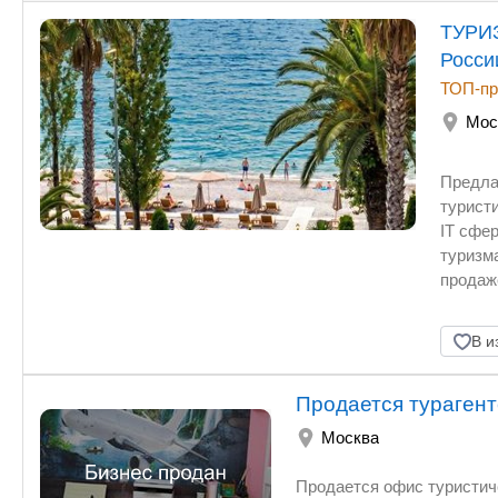
ТУРИЗ
Росси
ТОП-пр
Мос
Предла
турист
IT сфере от собств
туризма
продаж
туристической ин
деятел
В и
и тура
миру —
Продается турагент
рентабельность. Ключевые особ
города
Москва
в лока
всех оф
Продается офис туристическог