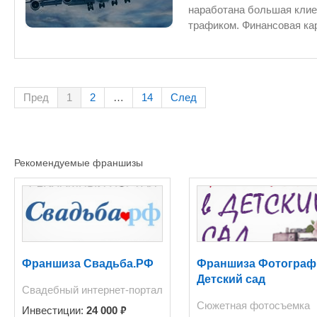
наработана большая клие
трафиком. Финансовая картина Цена: 2 000 000 руб. Выручка/мес.: 2 700 000 руб. Прибыль/
мес.: 200 000 руб. Прогнозируемая приб
рублей Аренда - 13.500 рублей
Аренда - 5 кв.м. (на 11 месяцев с пролонгацией
системы на сайте - paytra
Пред
1
2
…
14
След
10 заказов Прибыль подтверждаетс
продажам - 1 человек директор - 1 ч
Налогообложение - упрощ
Рекомендуемые франшизы
Франшиза Свадьба.РФ
Франшиза Фотограф
Детский сад
Свадебный интернет-портал
Сюжетная фотосъемка
₽
Инвестиции:
24 000