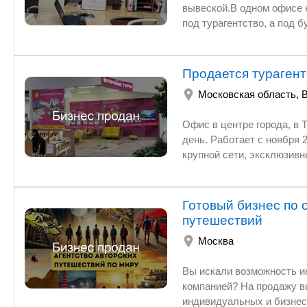
управляется дистан
вывеской.В одном офисе находится с
протяж
экономич
направ
России
Продается турагент
(экску
террит
Московская область
,
продаж
— Приё
Офис в центре города, в ТЦ 
турист
день. Работает с ноября 2023г., кл
курортах Росс
направ
туризму по всему миру
клиент
Готовый бизнес по
корпор
путешествий
— Раск
Москва
(выдан
— Возм
Вы искали возможность инвес
это как п
компанией? На продажу выставлена ту
бизнеса:
индивидуальных и бизнес туров, где все проц
— Если