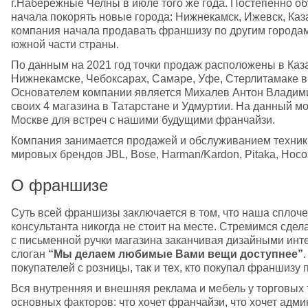
г.Набережные Челны в июле того же года. Постепенно об
начала покорять новые города: Нижнекамск, Ижевск, Казан
компания начала продавать франшизу по другим городам
южной части страны. 
По данным на 2021 год точки продаж расположены в Каз
Нижнекамске, Чебоксарах, Самаре, Уфе, Стерлитамаке в 
Основателем компании является Михалев Антон Владими
своих 4 магазина в Татарстане и Удмуртии. На данный м
Москве для встреч с нашими будущими франчайзи.
Компания занимается продажей и обслуживанием техники 
мировых брендов JBL, Bose, Harman/Kardon, Pitaka, Hoco
О франшизе
Суть всей франшизы заключается в том, что наша сплоче
консультанта никогда не стоит на месте. Стремимся сдела
с письменной ручки магазина заканчивая дизайными интер
слоган 
“Мы делаем любимые Вами вещи доступнее”
покупателей с розницы, так и тех, кто покупал франшизу 
Вся внутренняя и внешняя реклама и мебель у торговых т
основных факторов: что хочет франчайзи, что хочет админ