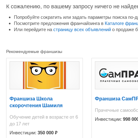
К сожалению, по вашему запросу ничего не найде
Попробуйте сократить или задать параметры поиска по-д
Посмотрите предложения франчайзинга в
Каталоге фран
Или перейдите на
страницу всех объявлений
о продаже б
Рекомендуемые франшизы
Франшиза Школа
Франшиза СамП
скорочтения Шамиля
Прачечные самооб
Ахмадуллина
Обучение детей в возрасте от 6
Инвестиции:
998 00
до 17 лет
₽
Инвестиции:
350 000