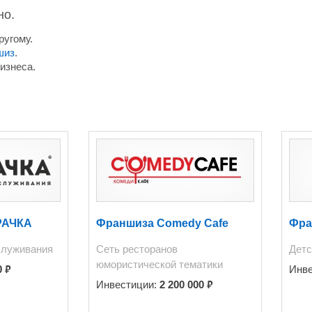
но.
ругому.
шиз
.
изнеса.
РАЧКА
Франшиза Comedy Cafe
Фра
служивания
Сеть ресторанов
Детс
юмористической тематики
₽
0
Инв
₽
Инвестиции:
2 200 000