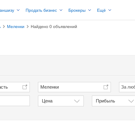
раншизу
Продать бизнес
Брокеры
Ещё
ь
Меленки
Найдено 0 объявлений
асть
Меленки
Цена
Прибыль