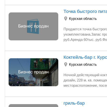
Точка быстрого пит
Курская область
Продается точка быстрог
укомплектована.Запас пр
руб.Аренда 60тыс. руб.Ф
это в летний сезон.Впере
разорваться.Все вопросы 
Коктейль-бар г. Курс
Курская область
Ночной действующий кокте
дизайн, 228 м. кв. помещ
месторасположение, посе
работников, окупаемость 1
гриль-бар