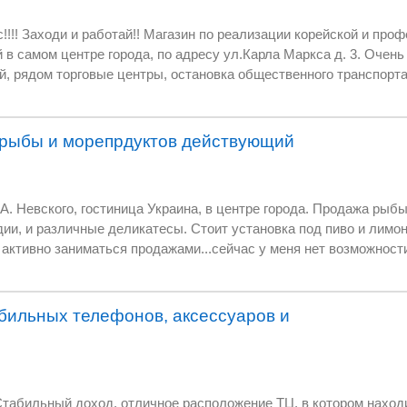
ации корейской и профессиональной
 3. Очень проходимое место с
анспорта, гос. учреждения!
 рыбы и морепрдуктов действующий
рода. Продажа рыбы, морепродуктов,
ую стоимость по
т возможности, переезд и
раков и т.д. Есть спрос. Налажены
ион!!! Торг!!!
бильных телефонов, аксессуаров и
 доход, отличное расположение ТЦ, в котором находится магазин,