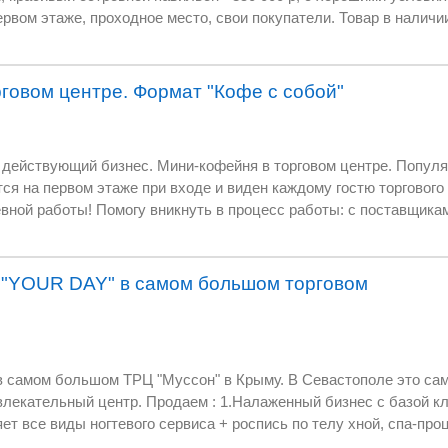
чный продавец. Возможна продажа павильона, без
естен.
говом центре. Формат "Кофе с собой"
ом центре. Популярный формат- "Кофе с
ри входе и виден каждому гостю торгового центра. Полностью
щиками, бариста,
находится в аренде у
ует к себе большого внимания, то есть может служить источником
e "YOUR DAY" в самом большом торговом
.
. В Севастополе это самый раскрученный и
алаженный бизнес с базой клиентов - Nail cafe
телу хной, спа-процедуры. 2. Право
ажей косметики для ногтей,рук и ног. Его смело можно