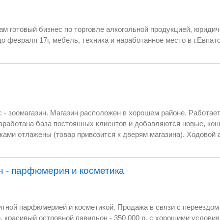
продукцией, юридическое лицо с
действующей лицензией до февраля 17г, мебель, техника и н
 районе. Работает 6 лет, рентабельный с
вляются новые, конкурентов по соседству
отработан. Весь остаток 
н - парфюмерия и косметика
 Продажа в связи с переездом в другой город. В
350 000 р, с хорошими условиями аренды в торговом