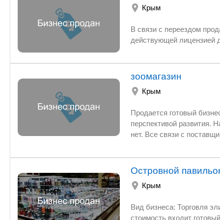
Крым
В связи с переездом продам готовый бизнес по торговле алкогольной 
зоомагазин
Крым
Продается готовый бизнес - зоомагазин. Магазин расположен в хорошем
перспективой развития. Наработана база постоянных клиентов и доба
нет. Все связи с поставщиками отлажены (товар привозится к дверям магазина). Ходовой ассортимент
Островной павильо
Крым
Вид бизнеса: Торговля элитной парфюмерией и косметикой.
стоимость входит готовый, красивый островной павильон - 