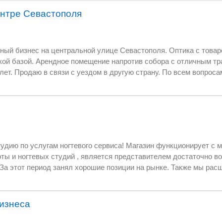
ентре Севастополя
тополя. Оптика с товаром, торговым
иком. Оптика
ует с мая 2020г, реализует
сего помещения отличается своим
бизнеса