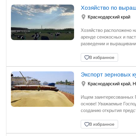
Внутри теплицы полностью оборудованы светом, капельным поливом, отоплением
Хозяйство по выра
Краснодарский край
Хозяйство расположено на 120
аренде сенокосных и пастбищных
разведении и выращивании крупного ро
настоящее время в КФХ наход
Породы, выращиваются методом выгон
В избранное
казахско – белоголовая, калмыкская - 80 % Абердин - 
Экспорт зерновых к
Краснодарский край
,
Н
Ищем заинтересованных Партнеров в Экспорте с
основе! Уважаемые Господа, Я Сергей Ал
созданию открытия представительства-филиала на территории РФ в г. Новороссийске,
иностранной компании с цел
Головного офиса Зарубежной компан
В избранное
компаний: 1.Владельцев Мукомольных Заводов и Комбинатов. Производство пшеничной муки.