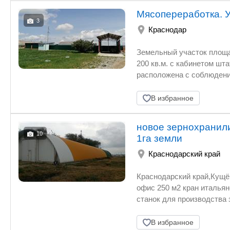
Мясопереработка. 
3
Краснодар
Земельный участок площадью 100 000.00 кв.м., санитар
200 кв.м. с кабинетом штатного ветврача (в собственности). Территория 
расположена с соблюдением зоны ветеринарно-санитарного разрыв
Водоснабжение холодной водой производится из собственной сква
канализация с отстойником. В здании три холодильника для охлаждения мяса
В избранное
территории холодильник для заморозки (-18). Две линии убоя. Внутри цех убоя и х
обшиты металлом. Есть комната для отдыха, раздевалка для рабочих
новое зернохранили
10
1га земли
Краснодарский край
Краснодарский край,Кущёвская, 800 метров от М4 новое зернохрани
офис 250 м2 кран итальян
станок для производства
В избранное