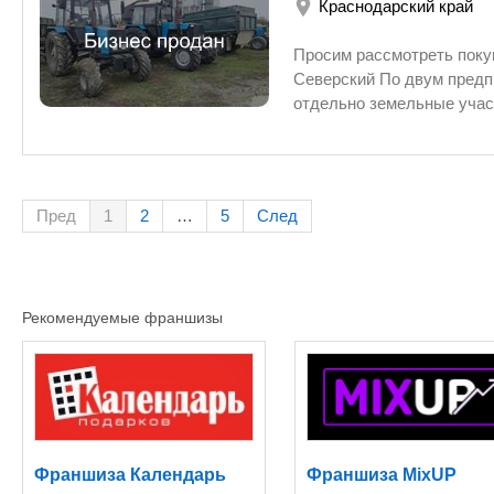
Краснодарский край
по ремонту и обслуживанию техники. 2-х этажное административное здание. Произведено –
посев озимой пшеницы на 6700 га, подготовка полей к посеву других культур: кукурузы 2300 г
Просим рассмотреть покупку сельского предприятия (включая
свеклы 2500 га, подсолнечник 2000 га, соблюдается севооборот. Имеется животноводство.
Северский По двум предприятиям , можно пр
Общий шлейф по КРС составляет 950 -1000 голов, из них 500 голов дойного стада, импортная
отдельно земельные участки,предприятие которое стоимостью 176 000 000 в данном
установка по стерилизации и охлаждению молока 2 тн, имеются не задействованные
предприятии можно выкупать ЗУ, есть возможность увеличения пахотных угодий до 2661 Га, за
коровники, есть возможность довести поголовье до 4000 голов. Есть 2 СТФ на которых
счет покупки соседнего действующего сельскохозяйственного комплекса (земельный фонд
Пред
1
2
…
5
След
Рекомендуемые франшизы
Франшиза Календарь
Франшиза MixUP