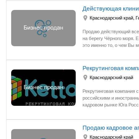
Действующая клини
Краснодарский край
,
Г
Продаю действующий все сезонный готовый бизнес - клининговая к
на берегу Чёрного моря. Если есть желание жить на Юге и получать еженедельный доход, то
это именно то, о чем Вы мечтали. Умеете руководить и знаете толк в чистоте, то значит Вы в
Рекрутинговая комп
Краснодарский край
Рекрутинговая компания с отличной репутацией, с контрактам
российскими и иностранными компаниями, с огромной базой данных соискателей 
кадровом рынке Юга России с 2011 года. Услуги компани
звена Подбор квалифицированных специали
заработных плат. Экспертиза по отраслям бизнеса: Агропромышленный сектор Строительство
Индустриальный сектор Фармацевт
Продаю кадровое а
любой сложности в компании имеется постоянно пополняющийся банк данных различных
Краснодарский край
специалистов. Наши кандидаты – руководители высшего и среднего звена, инженерно-