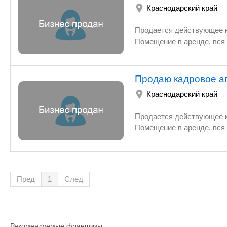
Краснодарский край
электронная) Обширная ба
аренда 5-6т. р., т. 8-918-24
Продается действующее к
Помещение в аренде, вся
Продаю кадровое а
Краснодарский край
Продается действующее к
Помещение в аренде, вся
Пред
1
След
Рекомендуемые франшизы