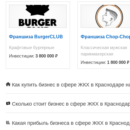
общего предприятия 95 млн. Пригород 50 млн. Окупаемость 3-4 года. Но в связи с быстрыми
темпами роста возможно и намного быстре
http://youtu.be/O5oLlma68R8 ссылка на видео снятое для выпуска новостей в начале 
предприятия, в 2013 г. - 1000 договоров. На сегодняшний 
10 договоров. В данный момент практически готовы документы на Конс
гарантию работы еще на 1
Франшиза BurgerCLUB
Франшиза Chop-Cho
Крафтовые бургерные
Классическая мужская
парикмахерская
₽
Инвестиции:
3 800 000
₽
Инвестиции:
1 800 000
Как купить бизнес в сфере ЖКХ в Краснодаре н
Сколько стоит бизнес в сфере ЖКХ в Краснода
Какая прибыль бизнеса в сфере ЖКХ в Красно