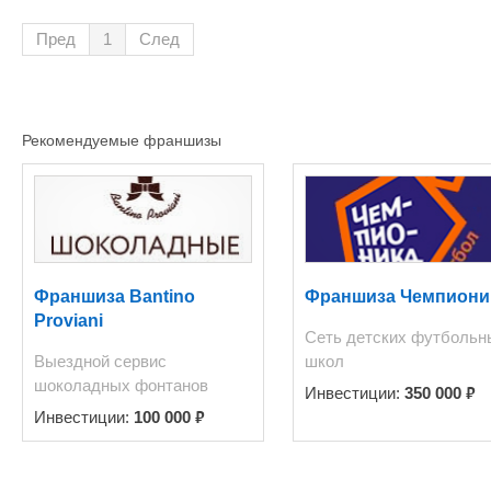
площадь 104 кв.м.(отопле
Пред
1
След
кв.м(канализация, электр
площадь 383кв.м.(отоплен
(отопление, водопровод,з
(отопление,водопровод, л
Рекомендуемые франшизы
электричество,канализаци
Земельный участок под а
газовой котельной. Водо
автобазы заасфальтирован
огорожена бетонным забор
время не действующая). 
Франшиза Bantino
Франшиза Чемпиони
Proviani
Сеть детских футбольн
Выездной сервис
школ
шоколадных фонтанов
₽
Инвестиции:
350 000
₽
Инвестиции:
100 000