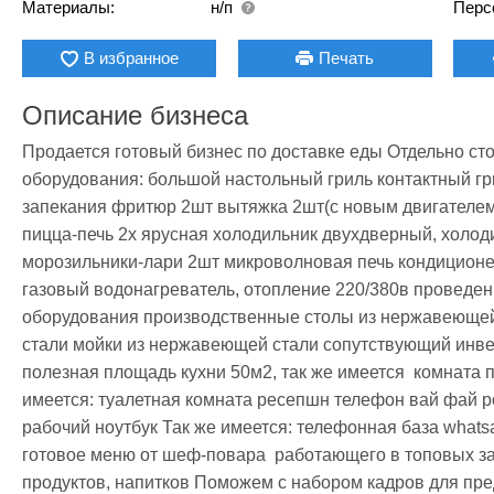
Материалы:
н/п
Перс
В избранное
Печать
Описание бизнеса
Продается готовый бизнес по доставке еды Отдельно сто
оборудования: большой настольный гриль контактный гр
запекания фритюр 2шт вытяжка 2шт(с новым двигателем)
пицца-печь 2х ярусная холодильник двухдверный, холоди
морозильники-лари 2шт микроволновая печь кондиционер
газовый водонагреватель, отопление 220/380в проведен
оборудования производственные столы из нержавеющей 
стали мойки из нержавеющей стали сопутствующий инвента
полезная площадь кухни 50м2, так же имеется  комната п
имеется: туалетная комната ресепшн телефон вай фай ро
рабочий ноутбук Так же имеется: телефонная база whatsap
готовое меню от шеф-повара  работающего в топовых за
продуктов, напитков Поможем с набором кадров для пре