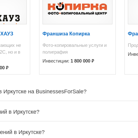
ИХАУЗ
Франшиза Копирка
Фра
тающих не
Фото-копировальные услуги и
Прод
2С, но и в
полиграфия
Инв
₽
Инвестиции:
1 800 000
₽
000
в Иркутске на BusinessesForSale?
ий в Иркутске?
ений в Иркутске?