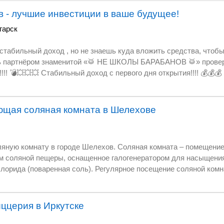
 - лучшие инвестиции в ваше будущее!
гарск
а вложить средства, чтобы их не потерять??? 🤔
о 50/50
ющая соляная комната в Шелехове
ов. Соляная комната – помещение с искусственно
 насыщения воздуха в комнате
емы и кожных покровов посетителей, способствует
ных затрат
иццерия в Иркутске
рода.