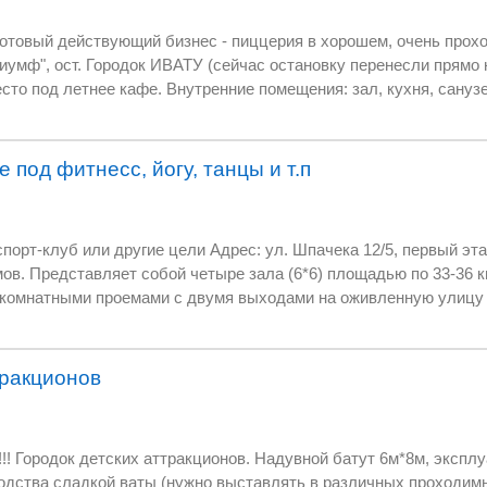
проходимом месте - на 2
 санузел, гардероб, склад.
ю базу, действует заказ и доставка
и чисто, никаких вложений для
под фитнесс, йогу, танцы и т.п
стройматериалы, асфальт, гравий и т.д. Реальному покупателю торг.
: ул. Шпачека 12/5, первый этаж одного из 16 ти
ставляет собой четыре зала (6*6) площадью по 33-36 кв.м. общей площадью
отделка проведена полностью, есть системы вентиляции, отопления,
шейпингом, фитнесом, йогой, танцами и т.д.
тракционов
! Городок детских аттракционов. Надувной батут 6м*8м, эксплу
ства сладкой ваты (нужно выставлять в различных проходимых мес