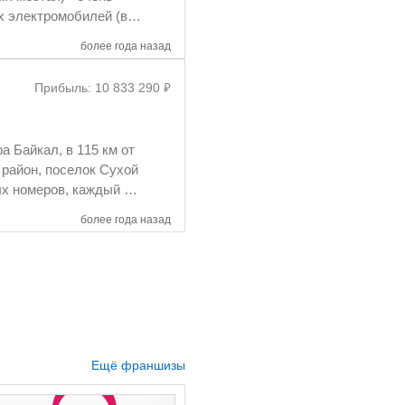
отработали 1 сезон,
более года назад
), которое ещё не
паемость при 100%
₽
Прибыль: 10 833 290
щений. Отвечу на
 Байкал, в 115 км от
более года назад
Ещё франшизы