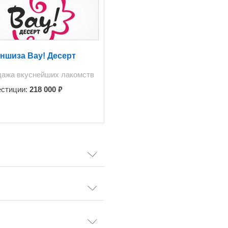
ншиза Вау! Десерт
ажа вкуснейших лакомств
₽
естиции:
218 000