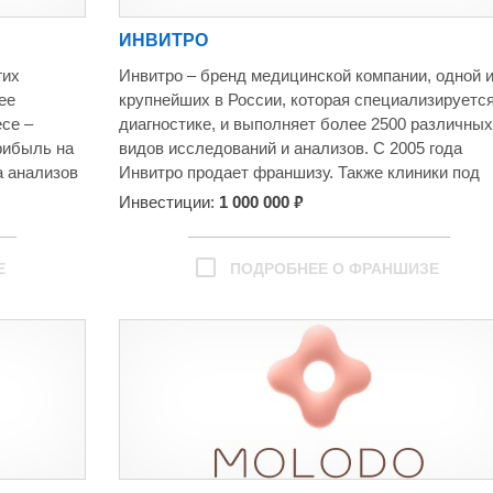
ИНВИТРО
гих
Инвитро – бренд медицинской компании, одной 
ее
крупнейших в России, которая специализируется
се –
диагностике, и выполняет более 2500 различных
рибыль на
видов исследований и анализов. С 2005 года
а анализов
Инвитро продает франшизу. Также клиники под
врачей. При
этим брендом работают в Украине, Казахстане,
₽
Инвестиции:
1 000 000
й как
Беларуси, Армении и Кыргыстане.
правлении и
На 30.12.2020 Инвитро включает в себя более 1
клиник и 8 региональных лабораторных
Е
ПОДРОБНЕЕ О ФРАНШИЗЕ
а из
комплексов.
Работа клиник построена по сетевому принципу.
и.
клинике производится взятие биоматериала,
ла рынок
который затем доставляется в региональный
едину –
лабораторный комплекс, где и выполняются
естить
анализы.
ованными
Взятие биологического материала производится
ругая
ежедневно.
рные
Централизовано осуществляются поставки