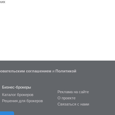
ких
 к
 и
овательским соглашением
и
Политикой
Бизнес-брокеры
Реклама на сайте
Каталог брокеров
О проекте
Решения для брокеров
Связаться с нами