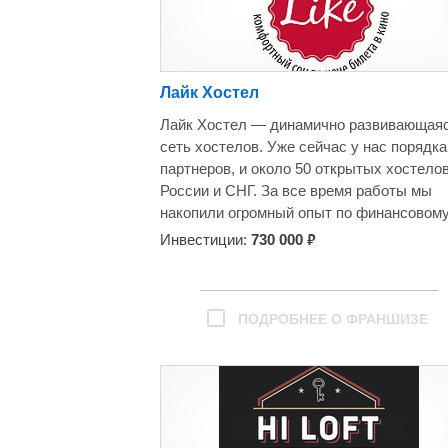
Петрозаводске с бесконтактным заселен
5. Обслужили более 100 000 гостей.
Лайк Хостел
Лайк Хостел — динамично развивающая
сеть хостелов. Уже сейчас у нас порядка
партнеров, и около 50 открытых хостелов
России и СНГ. За все время работы мы
накопили огромный опыт по финансовом
управлению и обслуживанию гостей.
₽
Инвестиции:
730 000
Все началось в 2013 когда молодой
предприниматель Аяз Шабутдинов откр
первый хостел в Ижевске. А к началу 20
ПОДРОБНЕЕ О ФРАНШИЗЕ
уже было открыто около 30 хостелов по 
России.
Сейчас Лайк Хостел входит в холдинг Ла
который объединяет около 15 направлен
бизнеса.
Лайк это большая семья, мы так ее и