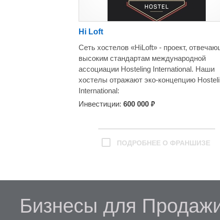
называем — #лайкфемели #likefamily
Hi Loft
Сеть хостелов «HiLoft» - проект, отвеча
высоким стандартам международной
ассоциации Hosteling International. Наши
хостелы отражают эко-концепцию Hosteli
International:
* Обеспечивают основу для поддержания
₽
Инвестиции:
600 000
непрерывного развития социальных и
культурных связей внутри общества.
*Способствуют популяризации безопасн
ПОДРОБНЕЕ О ФРАНШИЗЕ
— туризма, не приносящего ущерба
окружающей среде.
*Способствуют развитию сферы доступн
туризма.
Мы обеспечиваем хостелам наших
франчайзи высокую заполняемость в лю
Бизнесы для Продажи
время года. У нас уже более ЗО хостело