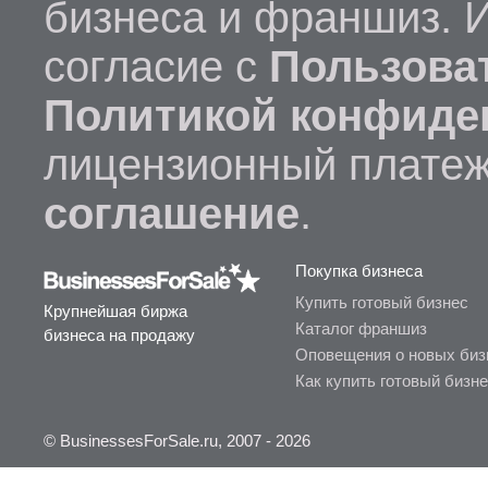
(мини-отелей) в России и СНГ. Мы
бизнеса и франшиз. 
используем международный сервис
бронирования, размещение на самых
согласие с
Пользова
популярных рекламных площадках.
Средний доход одного хостела «HiLoft»: 
Политикой конфиде
000 рублей.
Хостел - перспективный бизнес, принос
лицензионный платеж
стабильную прибыль. Работа по нашим
стандартам позволят Вам иметь всегда
соглашение
.
большое количество клиентов и хорошо
зарабатывать независимо от экономичес
ситуации в стране и мире.
Покупка бизнеса
Купить готовый бизнес
Крупнейшая биржа
Каталог франшиз
бизнеса на продажу
Оповещения о новых биз
Как купить готовый бизн
© BusinessesForSale.ru, 2007 - 2026