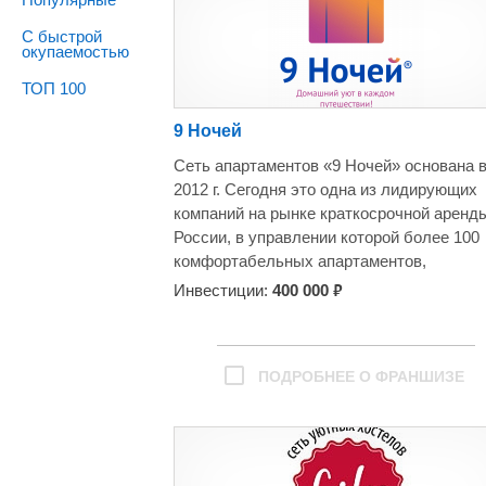
С быстрой
окупаемостью
ТОП 100
9 Ночей
Сеть апартаментов «9 Ночей» основана 
2012 г. Сегодня это одна из лидирующих
компаний на рынке краткосрочной аренд
России, в управлении которой более 100
комфортабельных апартаментов,
представленных в 13 городах.
₽
Инвестиции:
400 000
Достижения:
1. Выиграли номинацию "Лучшая франши
сети отелей в России".
ПОДРОБНЕЕ О ФРАНШИЗЕ
2. Средняя оценка на Booking.com 8-9
баллов;
3. 10+ представительств и 100 доходных
апартаментов;
4. Открыли первый апарт-отель в