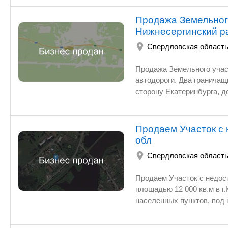
Строго не беспокоить!
Продажа Земельного
Нижнесергинский р
Свердловская област
Продажа Земельного учас
автодороги. Два граничащих участка, площадь
сторону Екатеринбурга, д
кВт, ТУ на присоединение к Федеральной Трассе. (Можно строить - Придорожный сервис
автомойка, отель и т.д). С
Продаем Участок с 
обл
Свердловская област
Продаем Участок с недостроем в г.
площадью 12 000 кв.м в г.Кушва, ул. Станционн
населенных пунктов, под нежилое здание промышленного назначения. 
Участок находится в жилом районе ГБД, рядом с узловой железнодорожной станцией, в
непосредственной близост