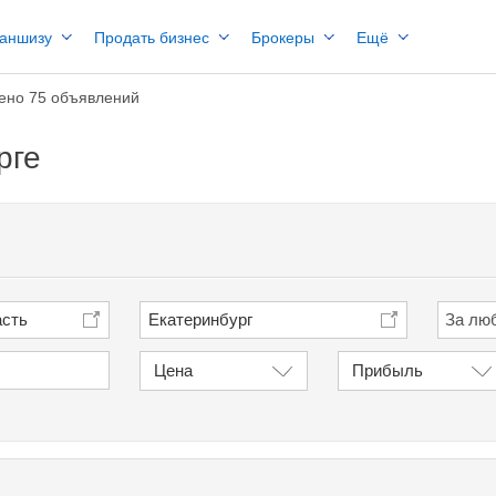
раншизу
Продать бизнес
Брокеры
Ещё
ено 75 объявлений
рге
асть
Екатеринбург
Цена
Прибыль