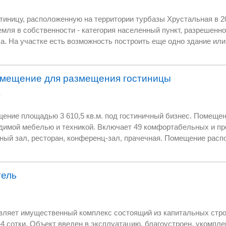
ории турбазы Хрустальная в 20 км от Екатеринбурга
ое использование - под
я корпоративы, свадьбы. Вместимость 30 спальных
мест. Банкетный зал рассчитан на 70 гостей. Есть своя кухня. Летом - зона барбекю.
мещение для размещения гостиницы
ь
ение площадью 3 610,5 кв.м. под гостиничный бизнес. Помеще
. Включает 49 комфортабельных и просторных номеров,
ный зал, ресторан, конференц-зал, прачечная. Помещение распо
 жилому дому 2003 года постройки. Огороженная территория, от
 парковка. Чистая продажа, все документы готовы к сделке.
тель
оений площадью 1200