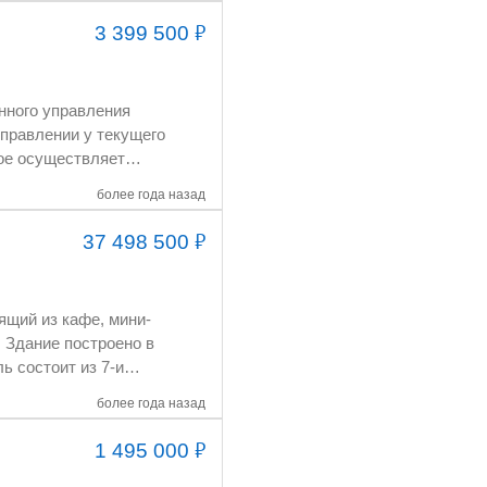
₽
3 399 500
атического
 2 Фонд з/п: 60 000 руб. /мес.
правлении у текущего
более года назад
₽
37 498 500
зии: Не требуется.
чением
более года назад
₽
1 495 000