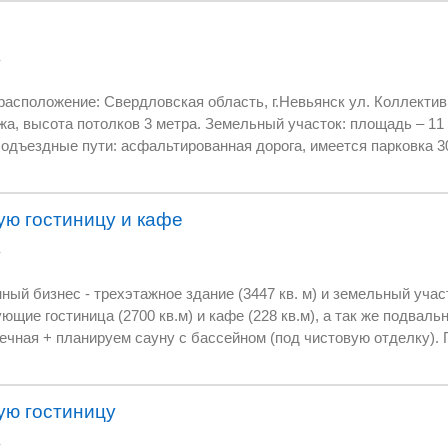
использован для открытия гостиницы, клуба, пансионата,
х. Площадь участка =5167 м2. На участке также
ь
дные пути. Городская транспортная инфраструктура. Прямая
положение: Свердловская область, г.Невьянск ул. Коллективная 12 
видимость горнолыжных склонов, леса, частичная видимость пруда.
жа, высота потолков 3 метра. Земельный участок: площадь – 11 
одъездные пути: асфальтированная дорога, имеется парковка 3
снабжение, газ, вода, центральная канализация на участке
ю гостиницу и кафе
ь
) и земельный участок (4149 кв.м.) В
ую отделку). Гостиница:
Гостиница
крытая на 50 машин.
плектован. Готовы продолжить работу при смене собственника. Чистая
ю гостиницу
блей в месяц.
ь
Долгосрочный договор аренды надстройки здания – 40 000 в месяц.