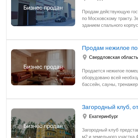
Продам действующую гостиницу, расположенную на террит
по Московскому тракту. Земля в собственности - категория населенный пункт, разрешенн
зданием спального корпуса. На участке есть возможность построить еще одно здание или коттедж.
Заполняемость гостиницы 100% в течении года. Проводятс
Продам нежилое по
Свердловская област
Продается нежилое помещ
оборудовано всей необходимой мебелью и техникой
бассейн, сауны, тренажер
пристроено к 10 этажному
наземная
Загородный клуб, о
Екатеринбург
Загородный клуб представляет имущественный комплекс состоящий из капитальных стр
м2 и земельного участка 44 сотки. Объект введен в эксплуатацию, благоустроен, укомплектован и запущен в