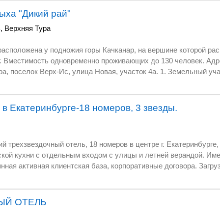
ыха "Дикий рай"
ь
,
Верхняя Тура
вершине которой расположен Буддийский
 Объекты для временного проживания: -
дание (нежилой дом), площадь: 33,1 кв.м.,
в Екатеринбурге-18 номеров, 3 звезды.
центре г. Екатеринбурге, площадью 916 кв.м. с
е договора. Загрузка 80-90%. В 2017 году
ЫЙ ОТЕЛЬ
важина, глубина: 75 м., оборудована