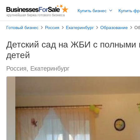
Купить бизнес
Купить ф
крупнейшая биржа готового бизнеса
Готовый бизнес
Россия
Екатеринбург
Образование
Об
Детский сад на ЖБИ с полными 
детей
Россия, Екатеринбург