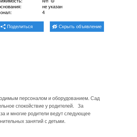
ижимость:
н/п
основания:
не указан
онал:
4
Поделиться
Скрыть
объявление
ное спокойствие у родителей.   За  
за и многие родители ведут следующее  
нительных занятий с детьми.
