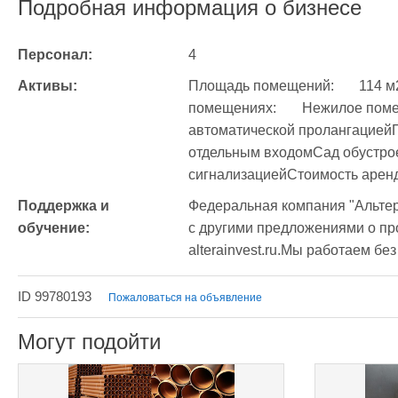
Подробная информация о бизнесе
Персонал:
4
Активы:
Площадь помещений:	114 м2Дополнительная информация о 
помещениях:	Нежилое помещение 114 кв.мАренда на 11 мес. с 
автоматической пролангациейП
отдельным входомСад обустрое
Поддержка и 
Федеральная компания "Альтер
обучение:
с другими предложениями о про
alterainvest.ru.Мы работаем бе
ID 99780193
Пожаловаться на объявление
Могут подойти