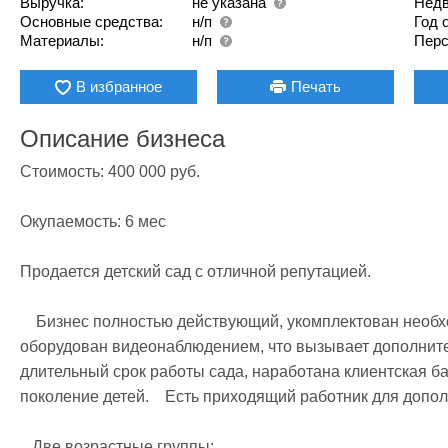
Выручка:
не указана
Недв
Основные средства:
н/п
Год 
Материалы:
н/п
Перс
В избранное
Печать
Описание бизнеса
Стоимость: 400 000 руб.

Окупаемость: 6 мес

Продается детский сад с отличной репутацией. 

    Бизнес полностью действующий, укомплектован необходимым персоналом и оборудованием. Сад  
оборудован видеонаблюдением, что вызывает дополнитель
длительный срок работы сада, наработана клиентская ба
поколение детей.    Есть приходящий работник для допол
   Две возрастные группы: 
