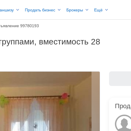
раншизу
Продать бизнес
Брокеры
Ещё
ъявление 99780193
группами, вместимость 28
Прод