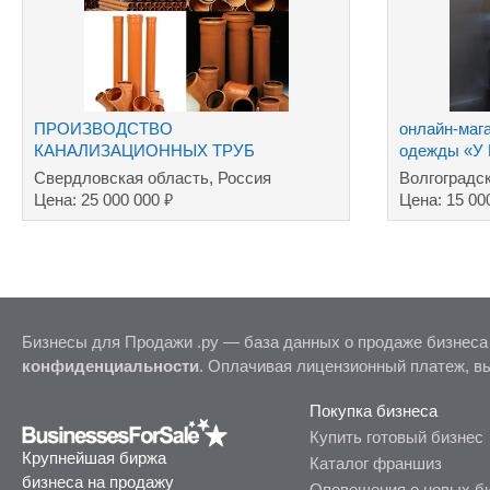
ПРОИЗВОДСТВО
онлайн-маг
КАНАЛИЗАЦИОННЫХ ТРУБ
одежды «У
Свердловская область, Россия
Волгоградс
₽
Цена: 25 000 000
Цена: 15 00
Бизнесы для Продажи .ру — база данных о продаже бизнеса
конфиденциальности
. Оплачивая лицензионный платеж, в
Покупка бизнеса
Купить готовый бизнес
Крупнейшая биржа
Каталог франшиз
бизнеса на продажу
Оповещения о новых б