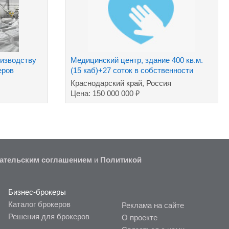
оизводству
Медицинский центр, здание 400 кв.м.
еров
(15 каб)+27 соток в собственности
Краснодарский край, Россия
₽
Цена: 150 000 000
ательским соглашением
и
Политикой
Бизнес-брокеры
Каталог брокеров
Реклама на сайте
Решения для брокеров
О проекте