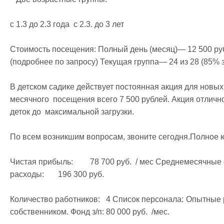
с 1.3 до 2.3 года  с 2.3. до 3 лет 

Стоимость посещения: Полный день (месяц)— 12 500 руб
(подробнее по запросу) Текущая группа— 24 из 28 (85% з
В детском садике действует постоянная акция для новых
месячного  посещения всего 7 500 рублей. Акция отлично
деток до  максимальной загрузки.

По всем возникшим вопросам, звоните сегодня.Полное ю
Чистая прибыль: 	78 700 руб.  / мес Среднемесячные обороты:	275 000 руб.  Среднемесячные 
расходы:	196 300 руб. 

Количество работников:	4 Список персонала:	Опытные работники, готовы к работе с новым 
собственником. Фонд з/п:	80 000 руб.  /мес.
