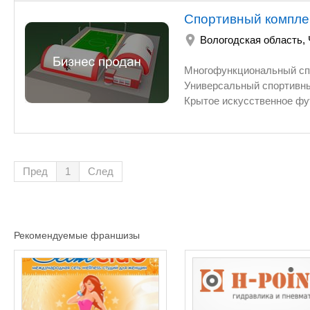
Спортивный компле
Вологодская область
,
Многофункциональный спортивный комплекс. 1. Пневмоангары 
Универсальный спортивный зал 40х20 для мини-футбола, ба
Крытое искусственное футбольное поле 40х20 2. И
круглогодичного использования размером 60х40 метров 3.
вокруг стадиона 5. Освещенная паркова
Вспомогательные помещения Проект находится на стадии реализации.
административное здание, подготовлена площадка для монтажа манежа с искусствен
Пред
1
След
полем. Закуплены пневмоангары внутренним размером 24х45м, с освещением и системой
отопления. Закуплена искусственная трава для открытого футбольного поля (62х42м) и
крытого манежа (42х24м). На базе спортивного комплекса планируется открытие футбольной
академии на 300 детей с ежемесячной выручкой 750 000 ру
Рекомендуемые франшизы
ежемесячной выручкой 150 000 руб., школы мини-футбола на 120 дете
выручкой 300 000 руб. Футбольные поля в вечернее время и в выходные дни будут сдаваться
в аренду с плановой ежемесячной выручкой 930 000 руб. Для завершения строительства
объекта требуется 15 000 000 руб. (инженерные сети, фундамент под второй манеж,