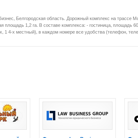
еализацию алкогольной продукции.
изнес, Белгородская область. Дорожный комплекс на трассе М
 в каждом номере все удобства (телефон, телевизор, холодильник).
0 посадочных мест, биллиард, баня-сауна с джакузи, прачечная.
тилирования и кондиционирования; - магазин, 122 кв.м.; - 2 гаража; -
; - строжка для охраны, 30 кв.м; - питомник среднеазиатских и к
 На территории разведены все коммуникации, вода, газ. Возможно расширение
 разрешение на строительство и архитектурный план на строительство 
автосервиса, а также полный п