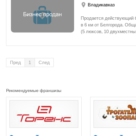
Владикавказ
работы. Собственная скважина воды и система водоочистки. Имеются все разрешения и лицензии в т. ч и на
р
Продается действующий б
в 6 км от Белгорода. Общая площадь 1,2 га. В составе комплекса: - гостиница, площадь 600 кв.м., на 16 номеров
(5 люксов, 10 двухместных, 1 4-х местный),
В гостнинице находятся кафе-бар на 3
Гостиница оборудована системами вен
мастерская; - летнее кафе
автостоянка TIR; - подстанция.
Пред
1
След
бизнеса на территории. Есть
Рекомендуемые франшизы