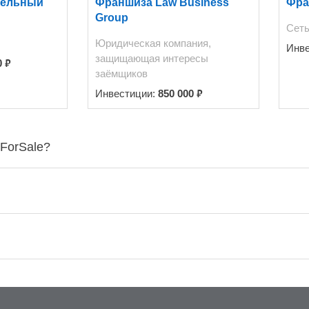
тельный
Франшиза Law Business
Фра
Group
Сеть
Юридическая компания,
Инв
защищающая интересы
₽
0
заёмщиков
₽
Инвестиции:
850 000
sForSale?