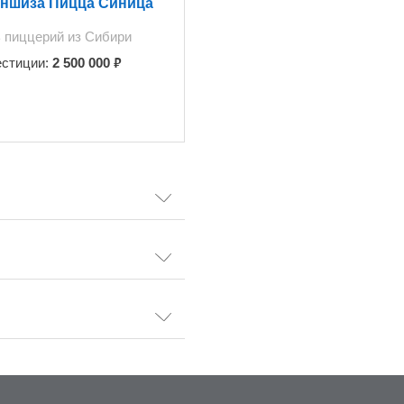
ншиза Пицца Синица
 пиццерий из Сибири
₽
естиции:
2 500 000