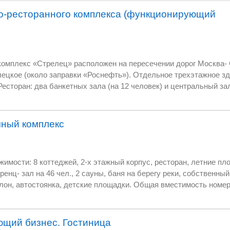
о-ресторанного комплекса (функционирующий
рог Москва- Симферополь и
льный зал (на 60 человек). На
чный комплекс
тка 3150 м². Все в
джей, 2-х этажный корпус, ресторан, летние площадки-барбекю, кафе-
 чел., 2 сауны, баня на берегу реки, собственный оборудованный пляж,
онда – 92 гостя.
овом лесу на берегу
ного семейного
ющий бизнес. Гостиница