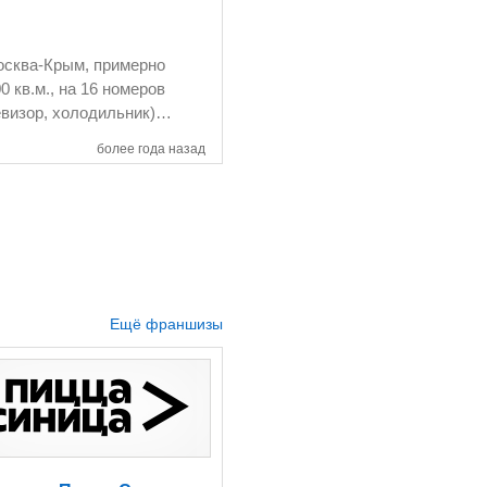
осква-Крым, примерно
более года назад
авказских овчарок; -
авторынка и
акет проекта (немецкий оригинал) автоцентра Audi. Стоимость 110 млн. руб., торг.
Ещё франшизы