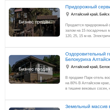
Придорожный серви
Алтайский край
,
Бийск
Продается придорожный серви
залом на 15 посадочных мест, ка
120, 25, 15 м кв. Электрич
Оздоровительный г
Белокуриха Алтайск
Алтайский край
,
Белок
В продаже Парк-отель восстано
на 80% В Алтайском крае, признанной здравнице России с целительным радоновым воздухом,
в тишине вековых сосен, но п
расположился новый уникальный о
коттеджей премиального уровня по 91 кв м ка
соляная комната, души, джакузи на террасе, фито-чайная зона; а т
Земельный массив в
(30 кв м каждый номер) для размещения Гостей - всего минимум на 80 Гостей одновременного