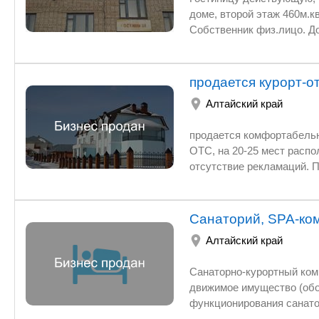
бассейн с сауной, летний
доме, второй этаж 460м.к
тренажерный, бильярдный
Собственник физ.лицо. Д
детей, пункт проката спо
комнаты хранения спорти
продается курорт-от
Алтайский край
продается комфортабельный
ОТС, на 20-25 мест расп
отсутствие рекламаций. 
Санаторий, SPA-ком
Алтайский край
Санаторно-курортный комп
движимое имущество (обо
функционирования санато
санаторного комплекса - 1