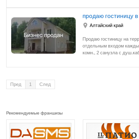
Земельный участок в собственности - 
экологический СПА компле
продаю гостиницу в
оздоровительного комплекса включает в себя 4 корпуса общей вместимостью 158
Алтайский край
ресторан, комплекс бань,
процедур, скважина мине
Продаю гостиницу на тер
Земельный участок в собст
отдельным входом каждый 
комн., 2 санузла с душ.к
большая комната).Внутри
недорого.
Пред
1
След
Рекомендуемые франшизы