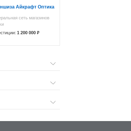
ншиза Айкрафт Оптика
ральная сеть магазинов
ки
₽
естиции:
1 200 000