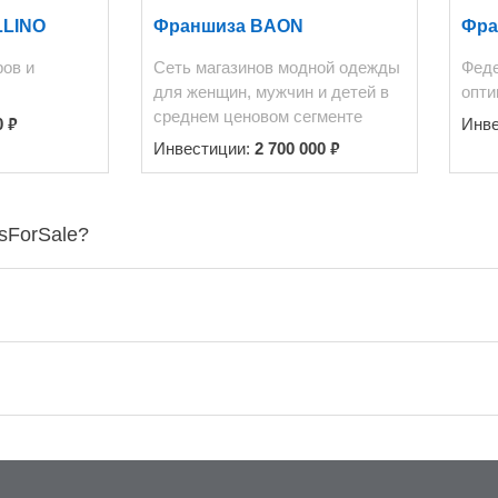
LLINO
Франшиза BAON
Фра
ров и
Сеть магазинов модной одежды
Феде
для женщин, мужчин и детей в
опти
среднем ценовом сегменте
₽
0
Инв
₽
Инвестиции:
2 700 000
sForSale?