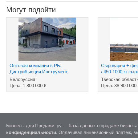
Могут подойти
Оптовая компания в РБ.
Сыроварня + фер
Дистрибьюция.Инструмент,
/ 450-1000 кг сы
хозтовары ТНП.Дилер.
Белоруссия
Тверская област
₽
Цена: 1 800 000
Цена: 38 900 000
Бизнесы для Продажи .ру — база данных о продаже бизнеса
конфиденциальности
. Оплачивая лицензионный платеж, в