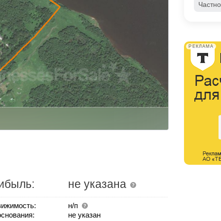
Частно
РЕКЛАМА
ибыль:
не указана
ижимость:
н/п
основания:
не указан