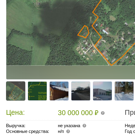
₽
Цена:
Пр
30 000 000
Выручка:
не указана
Недв
Основные средства:
н/п
Год 