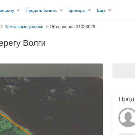
раншизу
Продать бизнес
Брокеры
Ещё
Земельные участки
Объявление 31026029
ерегу Волги
Прод