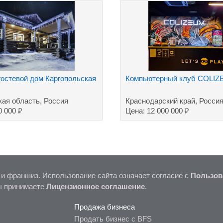
гостевой дом Каргопольская
Компьютерный клуб COLI
кая область, Россия
Краснодарский край, Росси
₽
₽
0 000
Цена: 12 000 000
 и франшиз. Использование сайта означает согласие с
Пользов
ы принимаете
Лицензионное соглашение
.
Продажа бизнеса
Продать бизнес с BFS