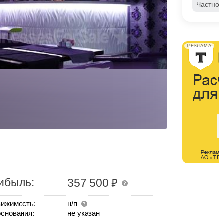
Частно
РЕКЛАМА
₽
ибыль:
357 500
ижимость:
н/п
основания:
не указан