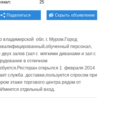
онал:
25
Поделиться
Скрыть
объявление
владимирской  обл. г. Муром.Город 
 квалифицированный,обученный персонал,  
вух залов (зал с  мягкими диванами и зал с 
удование в отличном  
ебуется.Ресторан открылся 1  февраля 2014 
ет служба  доставки,пользуется спросом при 
ом этаже торгового центра рядом от  
)Имеется отдельный вход.