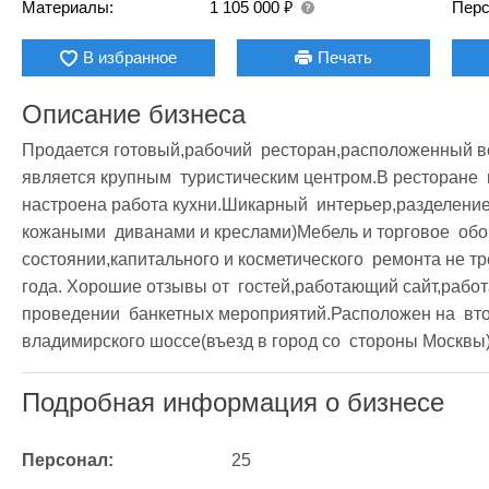
₽
Материалы:
1 105 000
Перс
В избранное
Печать
Описание бизнеса
Продается готовый,рабочий  ресторан,расположенный во 
является крупным  туристическим центром.В ресторане 
настроена работа кухни.Шикарный  интерьер,разделение д
кожаными  диванами и креслами)Мебель и торговое  обор
состоянии,капитального и косметического  ремонта не тр
года. Хорошие отзывы от  гостей,работающий сайт,работа
проведении  банкетных мероприятий.Расположен на  втор
владимирского шоссе(въезд в город со  стороны Москвы
Подробная информация о бизнесе
Персонал:
25