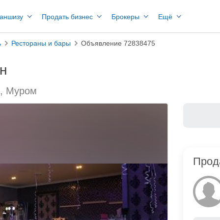
раншизу
Продать бизнес
Брокеры
Ещё
ь
Рестораны и бары
Объявление 72838475
н
ь, Муром
Прод