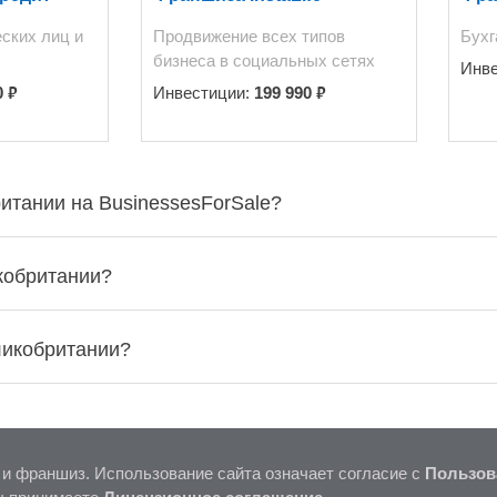
ских лиц и
Продвижение всех типов
Бухг
бизнеса в социальных сетях
Инв
₽
₽
0
Инвестиции:
199 990
ритании на BusinessesForSale?
икобритании?
ликобритании?
 и франшиз. Использование сайта означает согласие с
Пользов