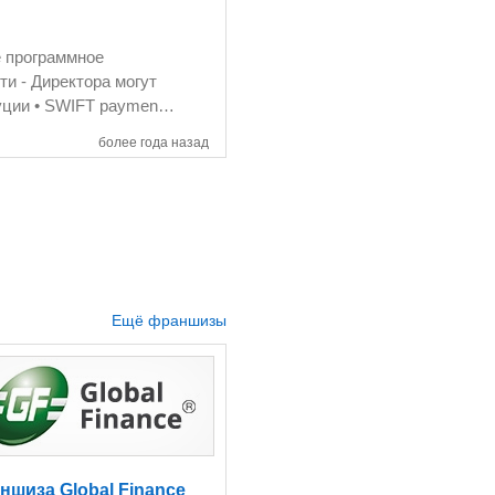
 account • E-commerce
ongoDB, Redis 5 000
более года назад
Ещё франшизы
ншиза Global Finance