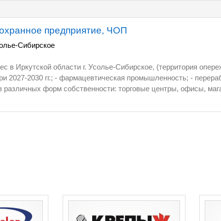
 охранное предприятие, ЧОП
олье-Сибирское
утской области г. Усолье-Сибирское, (территория опережающего развития) -
ри 2027-2030 гг.; - фармацевтическая промышленность; - пере
личных форм собственности: торговые центры, офисы, магазины, объекты
 на охранную деятельность и монтаж, ремонт, обслуживание ОПС. На рын
ости три объекта недвижимости в центре города: офис, пульт,
Современный пульт централизованного наблюдения. Охрана объ
радиоканала и интернета. По всем вопросам обращаться по т. 8-983-401-54-20