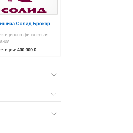
ншиза Солид Брокер
естиционно-финансовая
ания
₽
естиции:
400 000