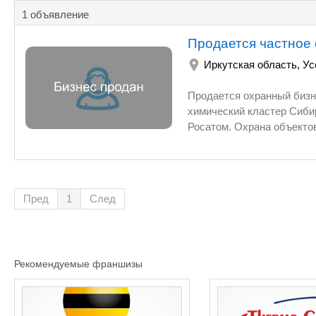
1 объявление
Продается частное
Иркутская область
,
Ус
Продается охранный бизнес в Ирк
химический кластер Сиби
Росатом. Охрана объектов раз
Сбербанка. Имеются лицензии
охранных услуг 20 лет. В собственн
производственная база. 
Пред
1
След
Рекомендуемые франшизы