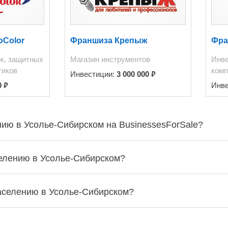
oColor
Франшиза Крепыж
Фра
ок, защитных
Магазин инструментов
Инв
тиков
комп
₽
Инвестиции:
3 000 000
₽
0
Инв
нию в Усолье-Сибирском на BusinessesForSale?
селению в Усолье-Сибирском?
населению в Усолье-Сибирском?