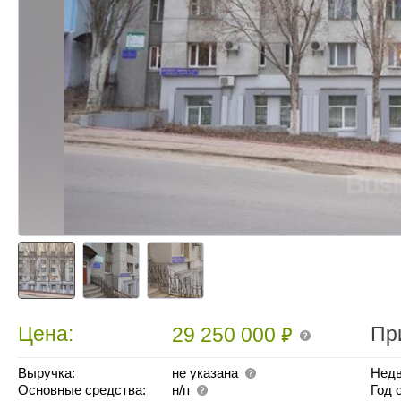
₽
Цена:
Пр
29 250 000
Выручка:
не указана
Недв
Основные средства:
н/п
Год 