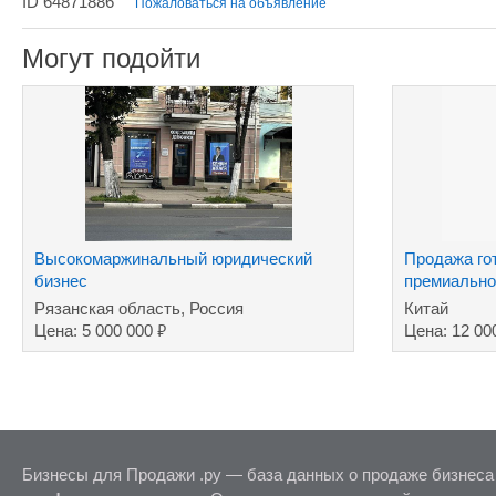
ID 64871886
Пожаловаться на объявление
Могут подойти
Высокомаржинальный юридический
Продажа гот
бизнес
премиально
Рязанская область, Россия
Китай
₽
Цена: 5 000 000
Цена: 12 00
Бизнесы для Продажи .ру — база данных о продаже бизнеса