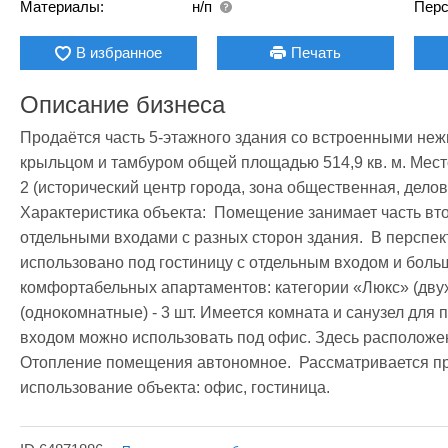
Материалы:
н/п
Перс
В избранное
Печать
Описание бизнеса
Продаётся часть 5-этажного здания со встроенными н
крыльцом и тамбуром общей площадью 514,9 кв. м. Местон
2 (исторический центр города, зона общественная, делова
Характеристика объекта:  Помещение занимает часть вто
отдельными входами с разных сторон здания.  В перспек
использовано под гостиницу с отдельным входом и больш
комфортабельных апартаментов: категории «Люкс» (двухк
(однокомнатные) - 3 шт. Имеется комната и санузел для п
входом можно использовать под офис. Здесь расположено
Отопление помещения автономное.  Рассматривается п
использование объекта: офис, гостиница. 