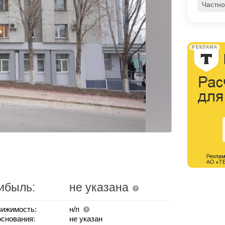
Частно
РЕКЛАМА
ибыль:
не указана
ижимость:
н/п
основания:
не указан