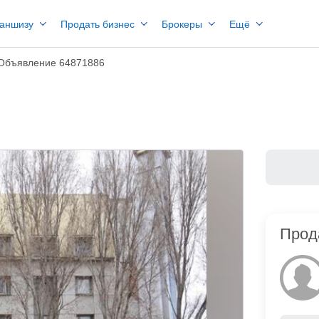
раншизу
Продать бизнес
Брокеры
Ещё
Объявление 64871886
Прод