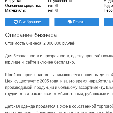
Выручка:
не указана
Недв
Основные средства:
н/п
Год 
Материалы:
н/п
Перс
В избранное
Печать
Описание бизнеса
Стоимость бизнеса: 2 000 000 рублей. 

Для безопасности и прозрачности, сделку проведёт комп
юр.лице и  сайте включен бесплатно.

Швейное производство, занимающееся пошивом детской о
Цех  существует с 2005 года, и за это время наработала
производимой  продукции и большому ассортименту. Шью
грудничков и  заканчивая комбинезонами, рубашками и пл
Детская одежда продается в Уфе в собственной торговой
через  диллера. Периодически товар отправляется в Моск