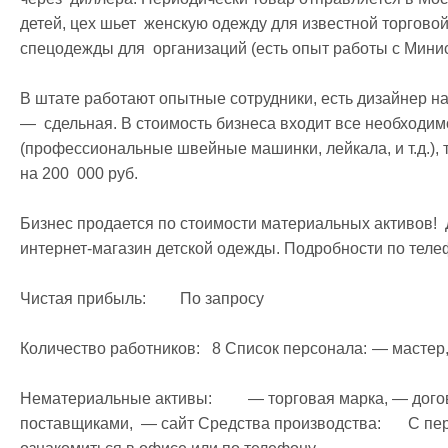
детей, цех шьет  женскую одежду для известной торговой
спецодежды для  организаций (есть опыт работы с Минис
В штате работают опытные сотрудники, есть дизайнер на 
—  сдельная. В стоимость бизнеса входит все необходим
(профессиональные швейные машинки, лейкала, и т.д.), т
на 200  000 руб. 

Бизнес продается по стоимости материальных активов! 
интернет-магазин детской одежды. Подробности по телефо
Чистая прибыль: 	По запросу

Количество работников:	8 Список персонала:	— мастер, — 6 швей,  — продавец

Нематериальные активы:	 — торговая марка, — договора на реализацию,  — договора с 
поставщиками,  — сайт Средства производства:	 С перечнем оборудования вы можете 