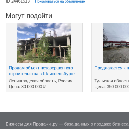
ID 24461513
Пожаловаться на объявление
Могут подойти
Продам объект незавершонного
Предлагается к 
строительства в Шлиссельбурге
Леноблость
Ленинградская область, Россия
Тульская област
₽
Цена: 80 000 000
Цена: 350 000 00
Бизнесы для Продажи .ру — база данных о продаже бизнеса