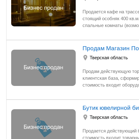
Продается кафе на трассе
стоящий особняк 400 кв.м. 
спальные комнаты (возмо
Кафе полностью оборудова
2019 года. Большой парки
поставщиками. Полностью 
Продам Магазин По
руб. Причина продажи - р
Тверская область
Продам действующую торг
клиентская база, сформи
стоимость входит оборудо
Бутик ювелирной б
Тверская область
Продается действующий бутик ювелирной бижутерии в крупном ТЦ в центре города. В
стоимость входит товарны