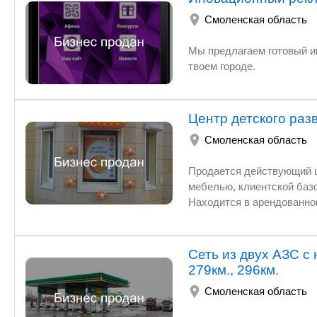
участке еще много свободно
Смоленская область
покупателя. При возникновении дополнительных вопросов - просьба звонить по телефону,
указанному в объявлении
Мы предлагаем готовый интернет сайт и готовое мобильное 
твоем городе.
Центр детского раз
Смоленская область
Продается действующий центр детского развития вмест
мебелью, клиентской базой, сайтом, группами соц.сетях, персоналом? рекламой
Находится в арендо
Сеть из двух АЗС с
279км., 296км.
Смоленская область