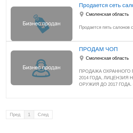
AVI,MPG,MPEG,XVID,VOB
Продается сеть сал
для слива из ж/д цистерн и бензовозов. • Система улучшения показателей топлива "ДИТО". •
Бетонное ограждение нефтебазы. • 
Смоленская область
Нефтебазу. Допол
ПРОДАМ ЧОП
Смоленская область
ПРОДАЖА ОХРАННОГО 
2014 ГОДА, ЛИЦЕНЗИЯ
ОРУЖИЯ ДО 2017 ГОДА
11 ЕД. (К.9*17) ИМУЩ
НЕТ, ОФИС И КХО В А
ПЕРЕВОДОМ В ДРУГОЙ 
Пред
1
След