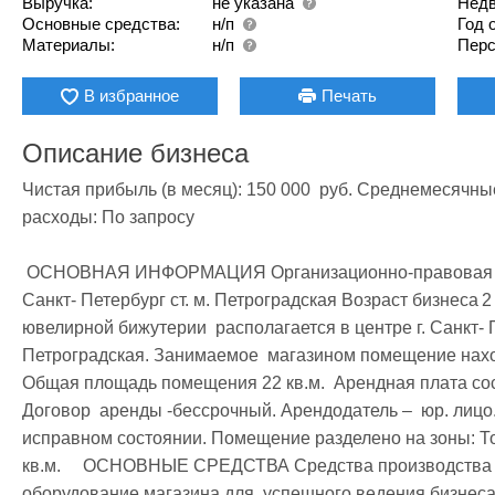
Выручка:
не указана
Недв
Основные средства:
н/п
Год 
Материалы:
н/п
Перс
В избранное
Печать
Описание бизнеса
Чистая прибыль (в месяц): 150 000  руб. Среднемесячн
расходы: По запросу

 ОСНОВНАЯ ИНФОРМАЦИЯ Организационно-правовая форма	 ИП Место расположения	г. 
Санкт- Петербург ст. м. Петроградская Возраст бизнеса	2 года Информация о помещении	 Магазин 
ювелирной бижутерии  располагается в центре г. Санкт- Пе
Петроградская. Занимаемое  магазином помещение наход
Общая площадь помещения 22 кв.м.  Арендная плата сост
Договор  аренды -бессрочный. Арендодатель –  юр. лицо
исправном состоянии. Помещение разделено на зоны: Тор
кв.м.     ОСНОВНЫЕ СРЕДСТВА Средства производства	  В стоимость продажи входит все  
оборудование магазина для  успешного ведения бизнеса 