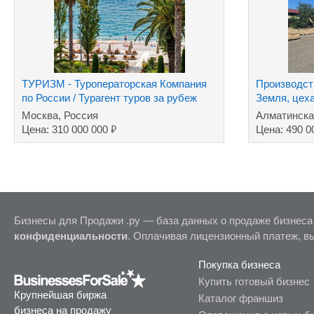
ТУРИЗМ - Туроператорская Компания
Производст
по России / Турагент туров за рубеж
Земля, цех
Москва, Россия
Алматинска
₽
Цена: 310 000 000
Цена: 490 0
Бизнесы для Продажи .ру — база данных о продаже бизнеса
конфиденциальности
. Оплачивая лицензионный платеж, в
Покупка бизнеса
Купить готовый бизнес
Крупнейшая биржа
Каталог франшиз
бизнеса на продажу