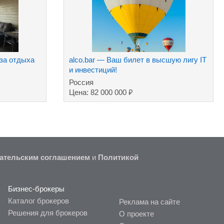
за отдыха
alco.bar — Ваш билет в высшую лигу IT
и инвестиций!
Россия
₽
Цена: 82 000 000
ательским соглашением
и
Политикой
Бизнес-брокеры
Каталог брокеров
Реклама на сайте
Решения для брокеров
О проекте