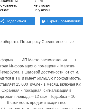
ижимость:
н/п
основания:
не указан
онал:
не указан
Поделиться
Скрыть
объявление
ые обороты: По запросу Среднемесячные 
тербурга  в шаговой доступности  от ст. м. 
ится в ТК  и имеет большую проходимость.  
авляет 25 000  рублей в месяц, включая КУ. 
. Охранная и пожарная  сигнализация в 
говая площадь – 12 кв.м. Подсобка – 10 
( 8  витрин, накопители,  профессиональное 