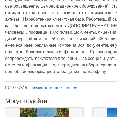
светоосвещение,  демонстрационное оборудование),  сто
стоимость входит весь  товарный остаток, стоимостью не
активы	 Наработанная клиентская база. Работающий сайт и активная реклама. Дисконтная система 
карт для  постоянных клиентов. ДОПОЛНИТЕЛЬНАЯ ИНФОРМАЦИЯ Пе
человека: 3 продавца, 1 бухгалтер. Документы, лицензии	Имеется  дилерское соглашение с 
дизайнерской  компанией ювелирных изделий  «Женави»,
ежемесячные  рекламные компании.Вся  документация у с
проверке. Дополнительная информация	 Причина продажи: нехватка времени. Продавец готов, 
сопровождать  покупателя в течении 1-2 месяцев и  дать
имеется информация,  подтверждающая оборот средств и
подробной информацией  обращаться по телефону.
ID 17227815
Пожаловаться на объявление
Могут подойти