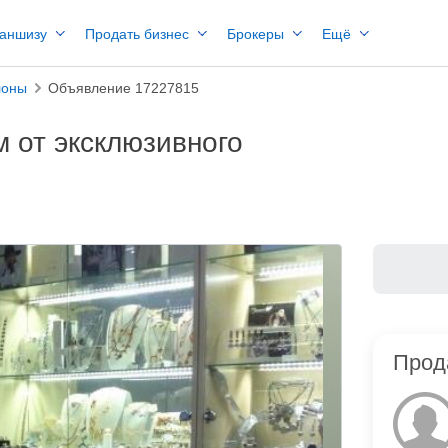
раншизу
Продать бизнес
Брокеры
Ещё
лоны
Объявление 17227815
 от эксклюзивного
Прод