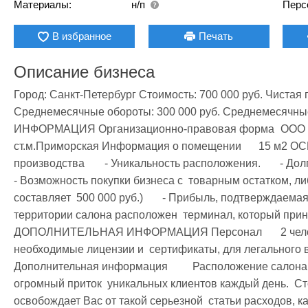
Материалы:
н/п
Перс
В избранное
Печать
Описание бизнеса
Город: Санкт-Петербург Стоимость: 700 000 руб. Чистая п
Среднемесячные обороты: 300 000 руб. Среднемесячны
ИНФОРМАЦИЯ Организационно-правовая форма	 ООО Место расположения	г.Санкт- Петербург, 
ст.м.Приморская Информация о помещении	 15 м2 ОСНОВНЫЕ СРЕДСТВА Средства 
производства	 - Уникальность расположения.       - Долгосрочная аренда.        - Дилерские субсидии.        
- Возможность покупки бизнеса с  товарным остатком, ли
составляет  500 000 руб.)       - Прибыль, подтверждаемая 
территории салона расположен  терминал, который прино
ДОПОЛНИТЕЛЬНАЯ ИНФОРМАЦИЯ Персонал	 2 человека Документы, лицензии	 Имеются все 
необходимые лицензии и  сертификаты, для легального в
Дополнительная информация	 Расположение салона в вестибюле  Метрополитена дает 
огромный приток  уникальных клиентов каждый день.  Ст
освобождает Вас от такой серьезной  статьи расходов, как