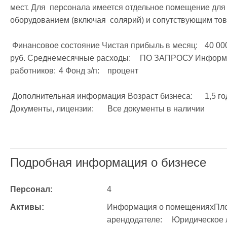
мест. Для  персонала имеется отдельное помещение для 
оборудованием (включая  солярий) и сопутствующим тов
 Финансовое состояние Чистая прибыль в месяц:	40 000 руб. Среднемесячные обороты:	250 000 
руб. Среднемесячные расходы:	ПО ЗАПРОСУ Информация о штате компании Количество 
работников:	4 Фонд з/п:	процент

 Дополнительная информация Возраст бизнеса:	1,5 года Организационно-правовая форма:	ИП 
Документы, лицензии:	Все документы в наличии

Подробная информация о бизнесе
Персонал:
4
Активы:
Информация о помещенияхПлощадь помещен
арендодателе:	Юридическое лицоСтоимость аренды:	38000 