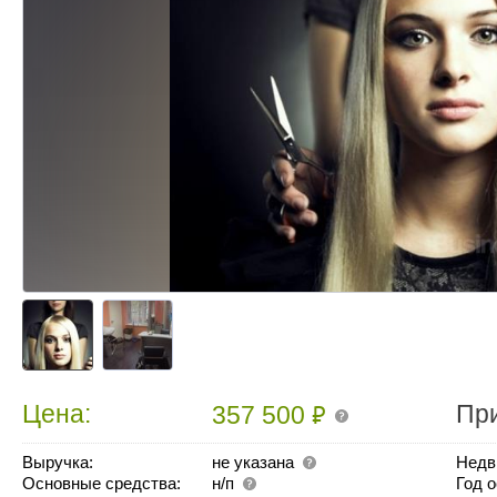
₽
Цена:
Пр
357 500
Выручка:
не указана
Недв
Основные средства:
н/п
Год 