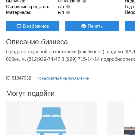
Выручка:
не указана
Недв
Основные средства:
н/п
Год 
Материалы:
н/п
Перс
В избранное
Печать
Описание бизнеса
Продажа грузовой автостоянки (как бизнес)  рядом с КАД
000кв. м. (812)929-74-47 8 (969) 715-14-14 подробности 
ID 81347032
Пожаловаться на объявление
Могут подойти