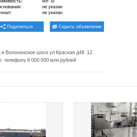
ижимость:
н/п
основания:
не указан
онал:
не указан
Поделиться
Скрыть
объявление
 и Волохонское шосе ул Красная д48  12 
по  телефону 8 000 000 млн рублей 