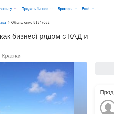
раншизу
Продать бизнес
Брокеры
Ещё
стки
Объявление 81347032
как бизнес) рядом с КАД и
л Красная
Прод