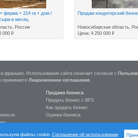
 ферма + 214 га + дом /
Продам кондитерский бизне
 сыра в месяц
ласть, Россия
Новосибирская область, Ро
₽
₽
0 000
Цена: 4 250 000
 и франшиз. Использование сайта означает согласие с
Пользов
ы принимаете
Лицензионное соглашение
.
Продажа бизнеса
Продать бизнес с BFS
Как продать бизнес
изнесах
Оценка бизнеса
нес
пользуем файлы cookie.
Соглашение об использовании
Прин