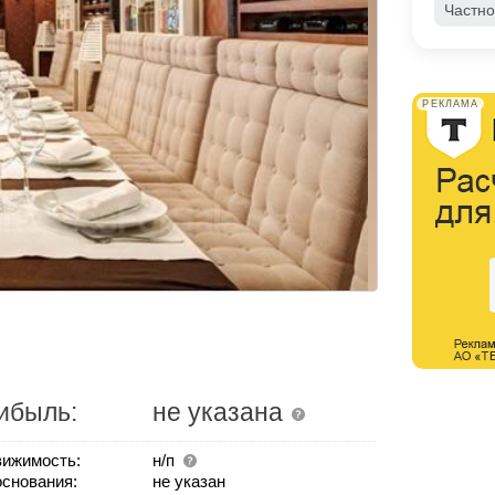
Частно
РЕКЛАМА
ибыль:
не указана
ижимость:
н/п
основания:
не указан