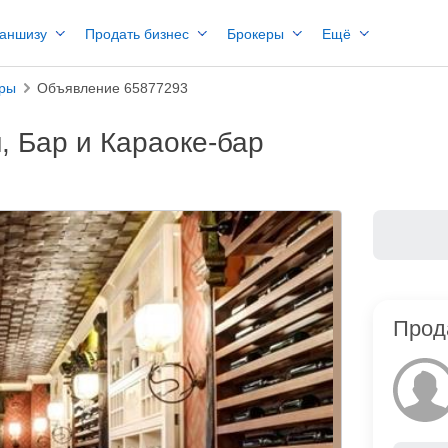
раншизу
Продать бизнес
Брокеры
Ещё
ары
Объявление 65877293
, Бар и Караоке-бар
Прод