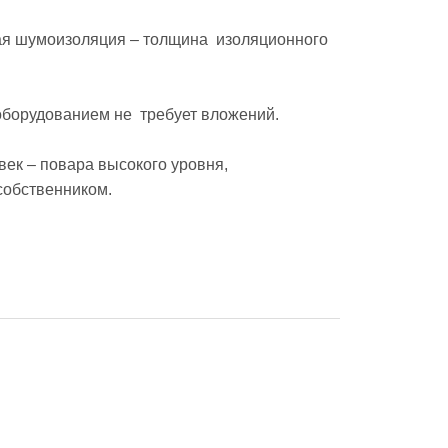
ная шумоизоляция – толщина  изоляционного 
орудованием не  требует вложений. 

к – повара высокого уровня,  
обственником. 
