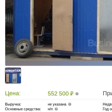
₽
Цена:
Пр
552 500
Выручка:
не указана
Недв
Основные средства:
н/п
Год 