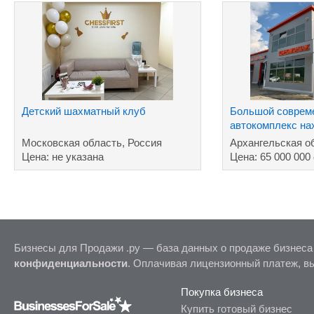
Детский шахматный клуб
Большой соврем
автокомплекс на
собственности в
Московская область, Россия
Архангельская о
Цена: не указана
Цена: 65 000 000
Бизнесы для Продажи .ру — база данных о продаже бизнеса
конфиденциальности
. Оплачивая лицензионный платеж, в
Покупка бизнеса
Купить готовый бизнес