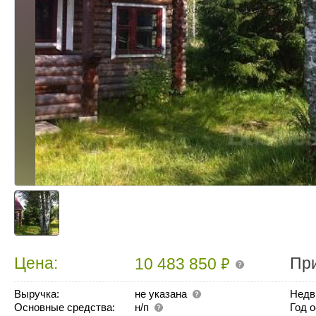
₽
Цена:
Пр
10 483 850
Выручка:
не указана
Недв
Основные средства:
н/п
Год 