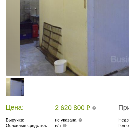
₽
Цена:
Пр
2 620 800
Выручка:
не указана
Недв
Основные средства:
н/п
Год 