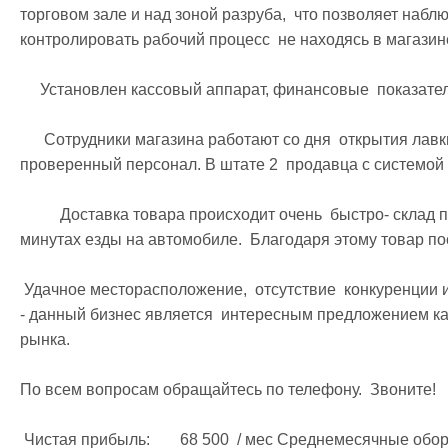
торговом зале и над зоной разруба,  что позволяет наблю
контролировать рабочий процесс  не находясь в магазине.
     Установлен кассовый аппарат, финансовые  показатели подтверждаются.

      Сотрудники магазина работают со дня  открытия лавки и зарекомендовали себя как  надежный и 
проверенный персонал. В штате 2  продавца с системой р
          Доставка товара происходит очень  быстро- склад поставщика расположен в  нескольких 
минутах езды на автомобиле.  Благодаря этому товар пос
 Удачное месторасположение,  отсутствие  конкуренции и подтверждаемые финансовые  показатели 
- данный бизнес является  интересным предложением как
рынка.

По всем вопросам обращайтесь по телефону.  Звоните! 

 Чистая прибыль: 	68 500  / мес Среднемесячные обороты:	450 000  Среднемесячные расходы:	