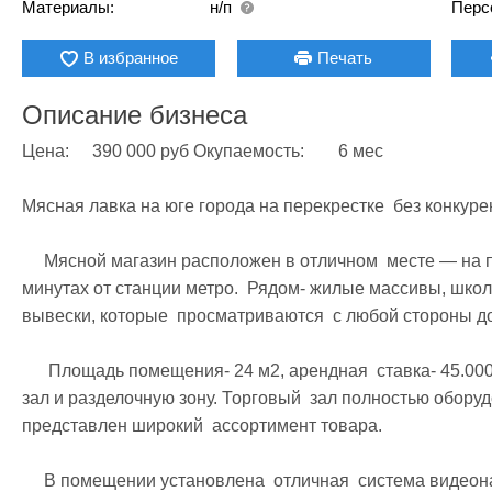
Материалы:
н/п
Перс
В избранное
Печать
Описание бизнеса
Цена: 	390 000 руб Окупаемость:	6 мес

Мясная лавка на юге города на перекрестке  без конкурен
     Мясной магазин расположен в отличном  месте — на пересечении оживленного  перекрестка, в 5 
минутах от станции метро.  Рядом- жилые массивы, школы
вывески, которые  просматриваются  с любой стороны дор
      Площадь помещения- 24 м2, арендная  ставка- 45.000 рублей. Площадь разделена на  торговый 
зал и разделочную зону. Торговый  зал полностью обору
представлен широкий  ассортимент товара. 

     В помещении установлена  отличная  система видеонаблюдения- 3 камеры — над  кассой, в 