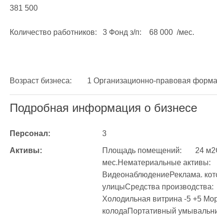
381 500 

Количество работников:	3 Фонд з/п:	68 000  /мес.

Подробная информация о бизнесе
Персонал:
3
Активы:
Площадь помещений:	24 м2Стоимость аренды:	45 000  руб. / 
мес.Нематериальные активы:	Отличное месторасположение 
ВидеонаблюдениеРеклама. кото
улицыСредства производства:	Холодильная витрина универсальная 
Холодильная витрина -5 +5 Мо
колодаПортативный умывальни