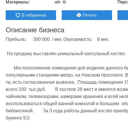
Материалы:
н/п
Перс
В избранное
Печать
Описание бизнеса
Прибыль: 	300 000  / мес Окупаемость:	8 мес

 На продажу выставлен уникальный капсульный хостел.

       Местоположение помещения для ведения данного бизнеса идеально —  между двумя 
популярными станциями метро, на Невском проспекте. Вх
та, есть согласованная вывеска.  Площадь помещения 155
всего 100  тыс.руб.        В хостеле 28 мест и имеется в
чайником, телевизорами, камерами хранения и всей необ
воспользоваться общей ванной комнатой и большим  общ
библиотекой.        За 3 года работы данный хостел прио
букинге 9,0.
