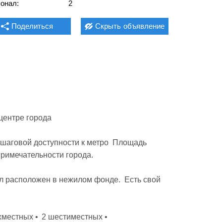
онал:
2
Поделиться
Скрыть
объявление
центре города

 шаговой доступности к метро  Площадь 
римечательности города.

ел расположен в нежилом фонде.  Есть свой 