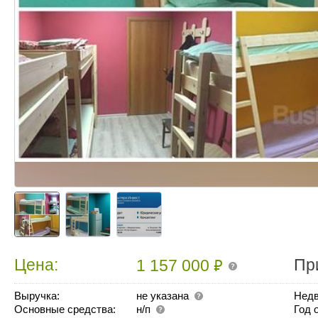
₽
Цена:
Пр
1 157 000
Выручка:
не указана
Недв
Основные средства:
н/п
Год 