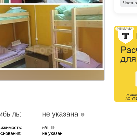
Частно
РЕКЛАМА
ибыль:
не указана
ижимость:
н/п
основания:
не указан