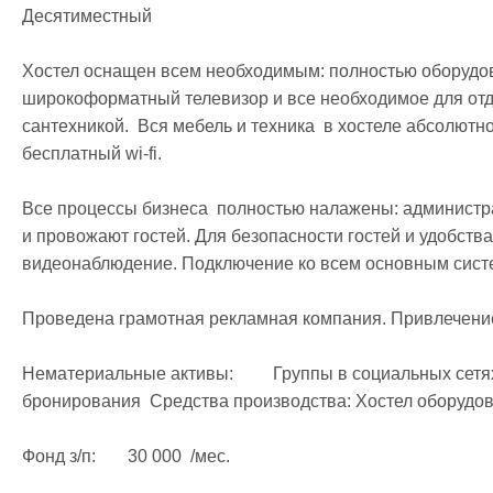
Десятиместный

Хостел оснащен всем необходимым: полностью оборудован
широкоформатный телевизор и все необходимое для отды
сантехникой.  Вся мебель и техника  в хостеле абсолютно
бесплатный wi-fi.

Все процессы бизнеса  полностью налажены: администра
и провожают гостей. Для безопасности гостей и удобства
видеонаблюдение. Подключение ко всем основным систе
Проведена грамотная рекламная компания. Привлечение 
Нематериальные активы:	 Группы в социальных сетях Подключение ко всем основным системам 
бронирования  Средства производства: Хостел оборудо
Фонд з/п:	30 000  /мес.
