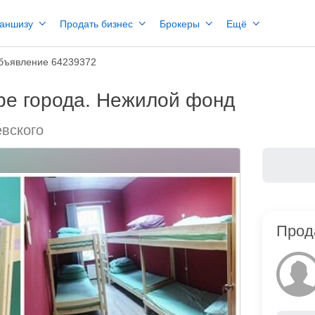
раншизу
Продать бизнес
Брокеры
Ещё
бъявление 64239372
тре города. Нежилой фонд
евского
Прод