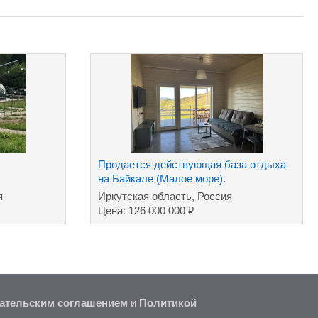
Продается действующая база отдыха
на Байкале (Малое море).
я
Иркутская область, Россия
₽
Цена: 126 000 000
ательским соглашением
и
Политикой