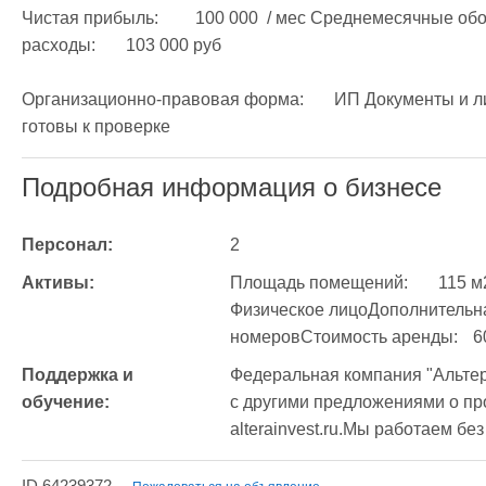
Чистая прибыль: 	100 000  / мес Среднемесячные обороты:	205 000 руб Среднемесячные 
расходы:	103 000 руб

Организационно-правовая форма:	ИП Документы и лицензии:	Все документы у собственника и 
готовы к проверке
Подробная информация о бизнесе
Персонал:
2
Активы:
Площадь помещений:	115 м2Информация об арендодателе:	
Физическое лицоДополнительная ин
номе
Поддержка и 
Федеральная компания "Альтер
обучение:
с другими предложениями о про
alterainvest.ru.Мы работаем бе
ID 64239372