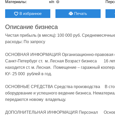
Материалы:
н/п
Перс
В избранное
Печать
Описание бизнеса
Чистая прибыль (в месяц): 100 000 руб. Среднемесячны
расходы: По запросу

ОСНОВНАЯ ИНФОРМАЦИЯ Организационно-правовая форма	ООО Место располож
Санкт-Петербург ст.  м. Лесная Возраст бизнеса	16 лет Информация о помещении	 Автосервис 
находится ст. м. Лесная.  Помещение – гаражный коопер
КУ- 25 000  рублей в год.

ОСНОВНЫЕ СРЕДСТВА Средства производства	 В стоимость продажи входит всё необходимое  
оборудование и успешного ведение бизнеса. Нематериальные активы	 Конт
передаются новому  владельцу.

ДОПОЛНИТЕЛЬНАЯ ИНФОРМАЦИЯ Персонал	Основной штат – 3 человека. Документы, 