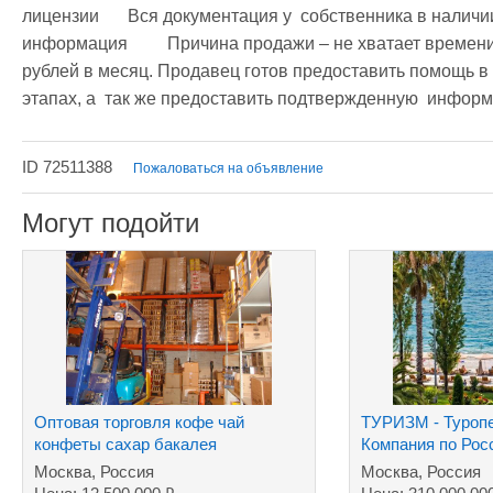
лицензии	Вся документация у  собственника в наличии и готова к осмотру. Дополнительная 
информация	 Причина продажи – не хватает времени. Возможно взять бизнес в аренду – 80 000  
рублей в месяц. Продавец готов предоставить помощь в
этапах, а  так же предоставить подтвержденную  инфо
ID 72511388
Пожаловаться на объявление
Могут подойти
Оптовая торговля кофе чай
ТУРИЗМ - Туроп
конфеты сахар бакалея
Компания по Росс
туров за рубеж
Москва, Россия
Москва, Россия