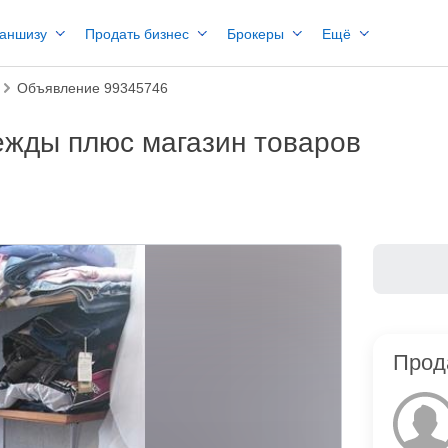
раншизу
Продать бизнес
Брокеры
Ещё
Объявление 99345746
ежды плюс магазин товаров
Прод