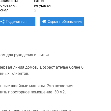
ижимость:
н/п
основания:
не указан
онал:
2
Поделиться
Скрыть
объявление
ных  клиентов.

тить просторное помещение  30 м2, 