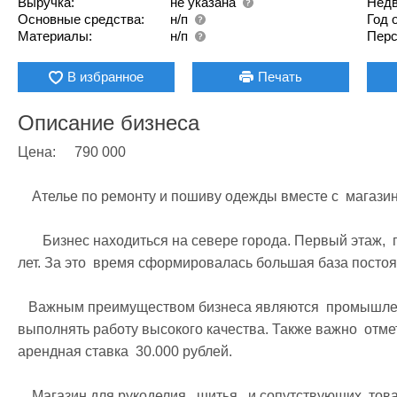
Выручка:
не указана
Недв
Основные средства:
н/п
Год 
Материалы:
н/п
Перс
В избранное
Печать
Описание бизнеса
Цена: 	790 000 

    Ателье по ремонту и пошиву одежды вместе с  магазином для рукоделия и шитья

       Бизнес находиться на севере города. Первый этаж,  первая линия домов.  Возраст ателье более 6 
лет. За это  время сформировалась большая база постоян
   Важным преимуществом бизнеса являются  промышленные швейные машины. Это позволяет  
выполнять работу высокого качества. Также важно  отме
арендная ставка  30.000 рублей. 

    Магазин для рукоделия,  шитья,  и сопутствующих  товаров  является логичным дополнением 