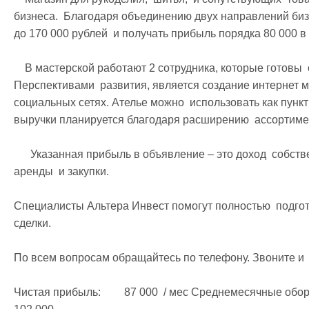
бизнеса.  Благодаря объединению двух направлений бизн
до 170 000 рублей  и получать прибыль порядка 80 000 в 
    В мастерской работают 2 сотрудника, которые готовы  остаться с новым собственником бизнеса. 
Перспективами  развития, является создание интернет ма
социальных сетях. Ателье можно  использовать как пункт
выручки планируется благодаря расширению  ассортимент
      Указанная прибыль в объявление – это доход  собственника, за вычетом зарплаты сотрудников, 
аренды  и закупки.   

Специалисты Альтера Инвест помогут полностью  подго
сделки.

По всем вопросам обращайтесь по телефону. Звоните и  
Чистая прибыль: 	87 000  / мес Среднемесячные обороты:	189 000  Среднемесячные расходы:	