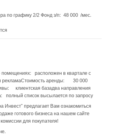
:	не требуются 
оложен в квартале с 
ламаСтоимость аренды:	30 000  
авления 
бизнесаСредства производства:	полный список высылается по запросу
а Инвест" предлагает Вам ознакомиться 
даже готового бизнеса на нашем сайте 
з комиссии для покупателя!
че.