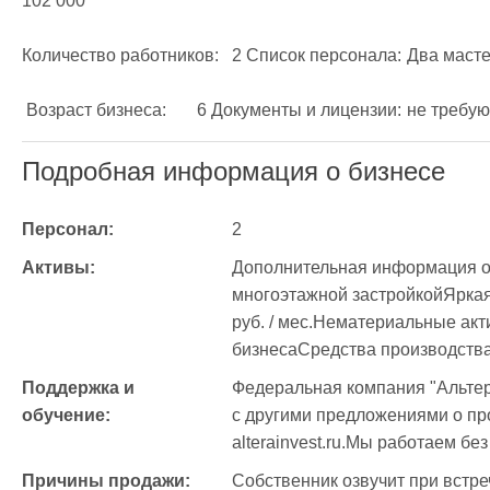
102 000 

Количество работников:	2 Список персонала:	Два мастера по графику 2/2 Фонд з/п:	48 000  /мес.

 Возраст бизнеса:	6 Документы и лицензии
Подробная информация о бизнесе
Персонал:
2
Активы:
Дополнительная информация о помещениях:	расп
многоэтажной застройкойЯркая рек
руб. / мес.Нематериальные активы:	клиентская базадва напр
Поддержка и 
Федеральная компания "Альтер
обучение:
с другими предложениями о про
alterainvest.ru.Мы работаем бе
Причины продажи:
Собственник озвучит при встре